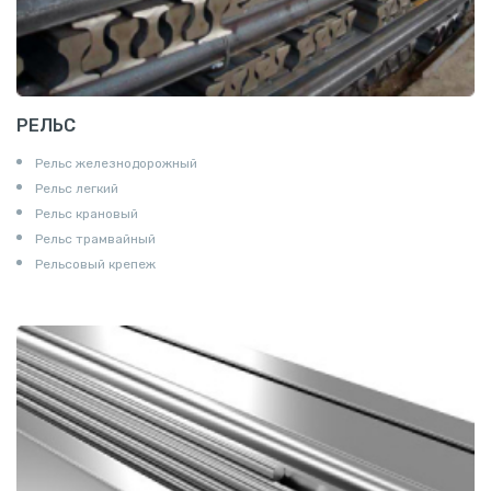
РЕЛЬС
Рельс железнодорожный
Рельс легкий
Рельс крановый
Рельс трамвайный
Рельсовый крепеж