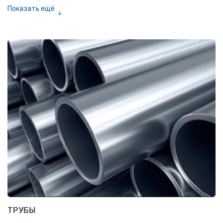
Показать ещё
Полоса
Квадрат
Катанка
Шестигранник
Полособульб
Полукруг
Шпунт Ларсена
ТРУБЫ