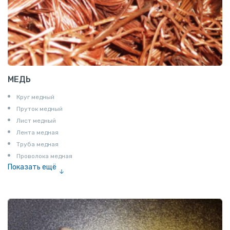
МЕДЬ
Круг медный
Пруток медный
Лист медный
Лента медная
Труба медная
Проволока медная
Показать ещё
Шина медная