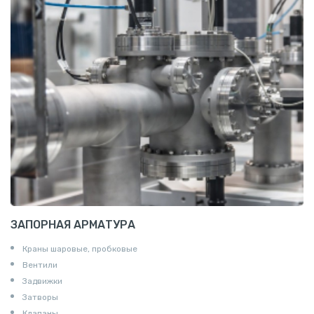
Алюминиевая плита
Z профиль алюминиевый
Т профиль алюминиевый
Пруток квадратный алюминиевый
Полоса алюминиевая
Пруток шестигранный алюминиевый
ЗАПОРНАЯ АРМАТУРА
Краны шаровые, пробковые
Вентили
Задвижки
Затворы
Клапаны