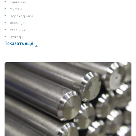
Тройники
Муфты
Переходники
Фланцы
Угольник
Отводы
Показать ещё
Заглушки
Ниппели
Соединение «американка»
Штуцеры
Сгоны
Удлинители для труб
Крестовины
Контргайки