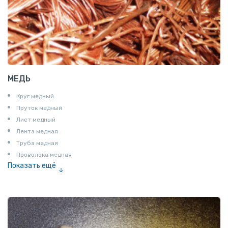
МЕДЬ
Круг медный
Пруток медный
Лист медный
Лента медная
Труба медная
Проволока медная
Показать ещё
Шина медная