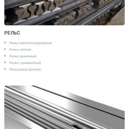
РЕЛЬС
Рельс железнодорожный
Рельс легкий
Рельс крановый
Рельс трамвайный
Рельсовый крепеж