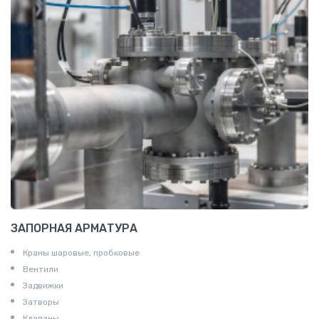
Алюминиевая плита
Z профиль алюминиевый
Т профиль алюминиевый
Пруток квадратный алюминиевый
Полоса алюминиевая
Пруток шестигранный алюминиевый
ЗАПОРНАЯ АРМАТУРА
Краны шаровые, пробковые
Вентили
Задвижки
Затворы
Клапаны