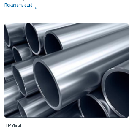
Показать ещё
Полоса
Квадрат
Катанка
Шестигранник
Полособульб
Полукруг
Шпунт Ларсена
ТРУБЫ