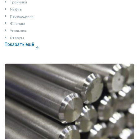
Тройники
Муфты
Переходники
Фланцы
Угольник
Отводы
Показать ещё
Заглушки
Ниппели
Соединение «американка»
Штуцеры
Сгоны
Удлинители для труб
Крестовины
Контргайки