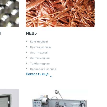
Полоса алюминиевая
Пруток шестигранный алюминиевый
Т
МЕДЬ
Круг медный
Пруток медный
Лист медный
Лента медная
Труба медная
Проволока медная
Показать ещё
Шина медная