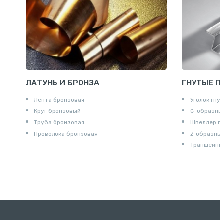
Удлинител
Крестови
Контргайк
ЛАТУНЬ И БРОНЗА
ГНУТЫЕ 
Лента бронзовая
Уголок гн
Круг бронзовый
С-образн
Труба бронзовая
Швеллер 
Проволока бронзовая
Z-образн
Траншейн