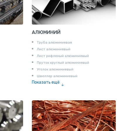
АЛЮМИНИЙ
Труба алюминиевая
Лист алюминиевый
Лист рифленый алюминиевый
Пруток круглый алюминиевый
Уголок алюминиевый
Швеллер алюминиевый
Показать ещё
Лента алюминиевая
Проволока алюминиевая
Шина электротехническая
Алюминиевая плита
Z профиль алюминиевый
Т профиль алюминиевый
Пруток квадратный алюминиевый