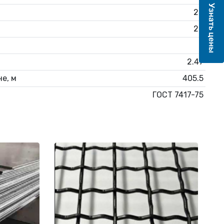
20
20
6
2.47
е, м
405.5
ГОСТ 7417-75