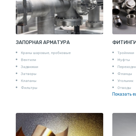
ЗАПОРНАЯ АРМАТУРА
ФИТИНГ
Краны шаровые, пробковые
Тройники
Вентили
Муфты
Задвижки
Переходн
Затворы
Фланцы
Клапаны
Угольник
Фильтры
Отводы
Показать 
Заглушки
Ниппели
Соединени
Штуцеры
Сгоны