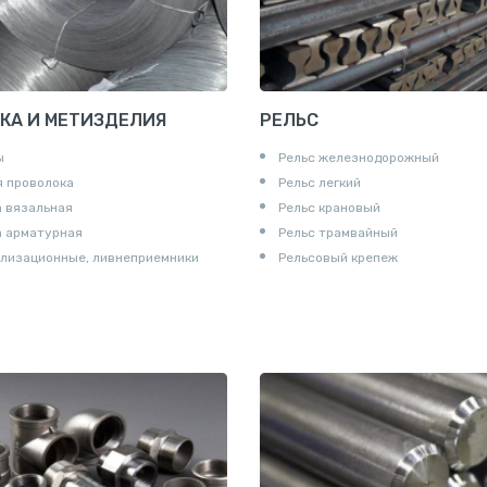
КА И МЕТИЗДЕЛИЯ
РЕЛЬС
ы
Рельс железнодорожный
 проволока
Рельс легкий
 вязальная
Рельс крановый
а арматурная
Рельс трамвайный
лизационные, ливнеприемники
Рельсовый крепеж