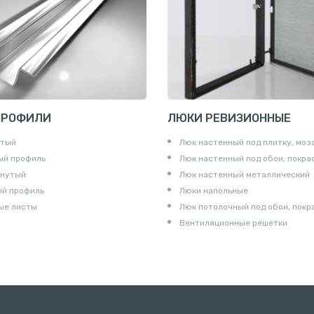
и для труб
ны
и
ПРОФИЛИ
ЛЮКИ РЕВИЗИОННЫЕ
утый
Люк настенный под плитку, моз
ый профиль
Люк настенный под обои, покра
гнутый
Люк настенный металлический
ый профиль
Люки напольные
ые листы
Люк потолочный под обои, покр
Вентиляционные решетки