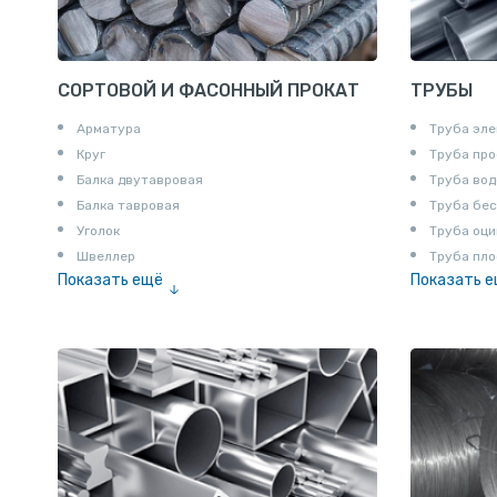
СОРТОВОЙ И ФАСОННЫЙ ПРОКАТ
ТРУБЫ
Арматура
Труба эле
Круг
Труба пр
Балка двутавровая
Труба вод
Балка тавровая
Труба бе
Уголок
Труба оци
Швеллер
Труба пло
Показать ещё
Показать 
Полоса
Труба эм
Квадрат
Катанка
Шестигранник
Полособульб
Полукруг
Шпунт Ларсена