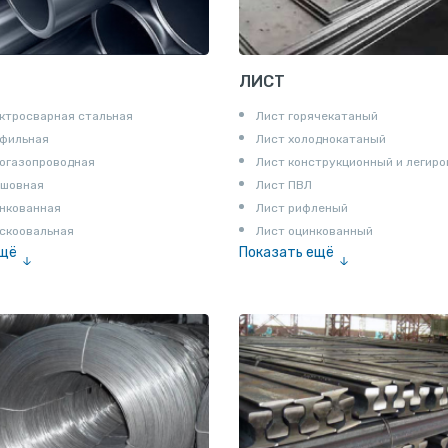
ЛИСТ
ктросварная стальная
Лист горячекатаный
офильная
Лист холоднокатаный
огазопроводная
Лист конструкционный и легир
сшовная
Лист ПВЛ
нкованная
Лист рифленый
скоовальная
Лист оцинкованный
ещё
Показать ещё
алированная
Рулон
Профнастил и металлочерепица