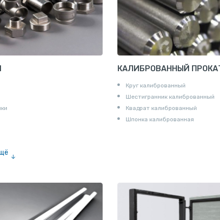
И
КАЛИБРОВАННЫЙ ПРОКА
Круг калиброванный
Шестигранник калиброванный
ики
Квадрат калиброванный
Шпонка калиброванная
ещё
е «американка»