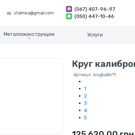
(067) 407-96-97
(050) 447-10-46
Металлоконструкции
Услуги
Круг калибро
Артикул : krugkalibr11
1
2
3
4
5
125 620.00 грн