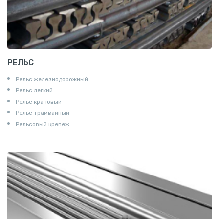
РЕЛЬС
Рельс железнодорожный
Рельс легкий
Рельс крановый
Рельс трамвайный
Рельсовый крепеж