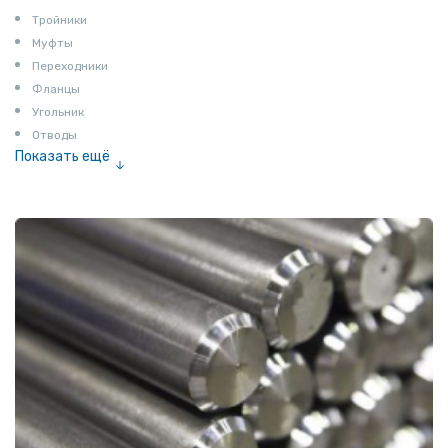
Тройники
Муфты
Переходники
Фланцы
Угольник
Отводы
Показать ещё
Заглушки
Ниппели
Соединение «американка»
Штуцеры
Сгоны
Удлинители для труб
Крестовины
Контргайки