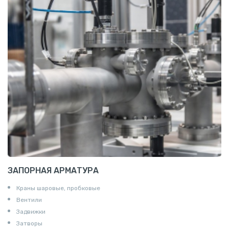
Алюминиевая плита
Z профиль алюминиевый
Т профиль алюминиевый
Пруток квадратный алюминиевый
Полоса алюминиевая
Пруток шестигранный алюминиевый
ЗАПОРНАЯ АРМАТУРА
Краны шаровые, пробковые
Вентили
Задвижки
Затворы