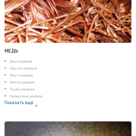
МЕДЬ
Круг медный
Пруток медный
Лист медный
Лента медная
Труба медная
Проволока медная
Показать ещё
Шина медная