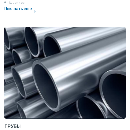
Швеллер
Показать ещё
Полоса
Квадрат
Катанка
Шестигранник
Полособульб
Полукруг
Шпунт Ларсена
ТРУБЫ