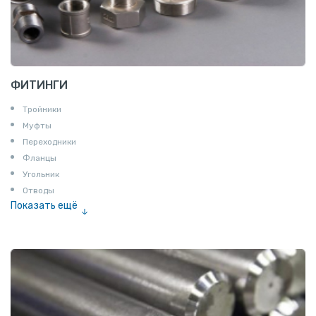
ФИТИНГИ
Тройники
Муфты
Переходники
Фланцы
Угольник
Отводы
Показать ещё
Заглушки
Ниппели
Соединение «американка»
Штуцеры
Сгоны
Удлинители для труб