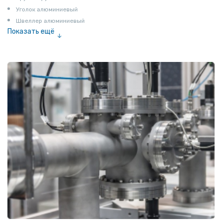
Уголок алюминиевый
Швеллер алюминиевый
Показать ещё
Лента алюминиевая
Проволока алюминиевая
Шина электротехническая
Алюминиевая плита
Z профиль алюминиевый
Т профиль алюминиевый
Пруток квадратный алюминиевый
Полоса алюминиевая
Пруток шестигранный алюминиевый