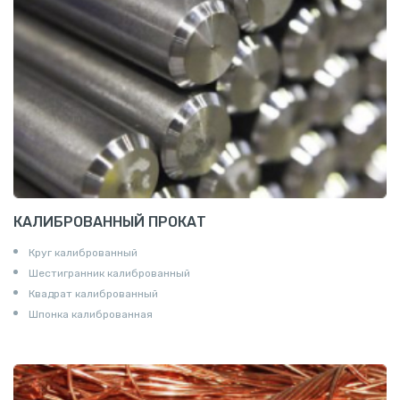
Крестовины
Контргайки
КАЛИБРОВАННЫЙ ПРОКАТ
Круг калиброванный
Шестигранник калиброванный
Квадрат калиброванный
Шпонка калиброванная