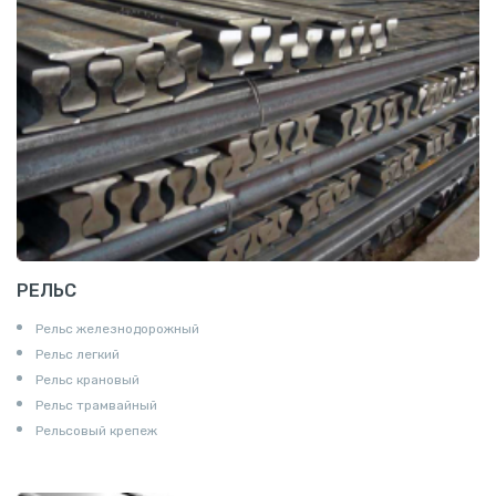
РЕЛЬС
Рельс железнодорожный
Рельс легкий
Рельс крановый
Рельс трамвайный
Рельсовый крепеж