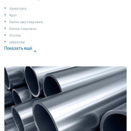
Арматура
Круг
Балка двутавровая
Балка тавровая
Уголок
Швеллер
Показать ещё
Полоса
Квадрат
Катанка
Шестигранник
Полособульб
Полукруг
Шпунт Ларсена