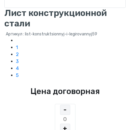
Лист конструкционной
стали
Артикул : list-konstruktsionnyj-i-legirovannyj59
1
2
3
4
5
Цена договорная
-
+