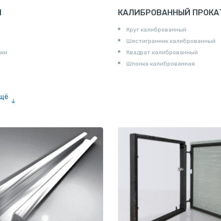
И
КАЛИБРОВАННЫЙ ПРОКА
Круг калиброванный
Шестигранник калиброванный
ики
Квадрат калиброванный
Шпонка калиброванная
ещё
е «американка»
и для труб
ны
и