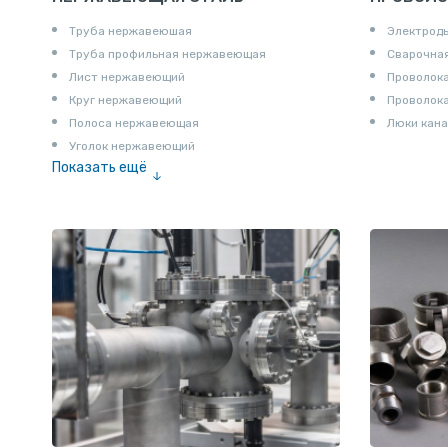
Труба нержавеюшая
Электрод
Труба профильная нержавеющая
Сварочная
Лист нержавеющий
Проволока
Круг нержавеющий
Проволок
Полоса нержавеющая
Люки кана
Уголок нержавеющий
Показать ещё
Шестигранник нержавеющий
Штрипс нержавеющий