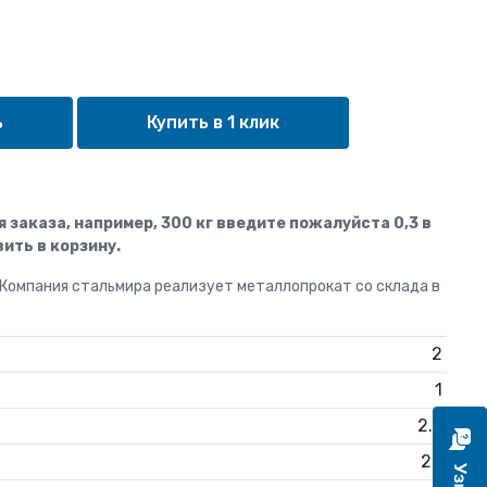
Купить в 1 клик
ля заказа, например, 300 кг введите пожалуйста 0,3 в
ить в корзину.
 Компания стальмира реализует металлопрокат со склада в
2
1
2.5
20