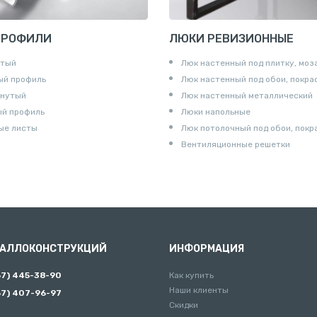
ПРОФИЛИ
ЛЮКИ РЕВИЗИОННЫЕ
утый
Люк настенный под плитку, моз
ый профиль
Люк настенный под обои, покра
гнутый
Люк настенный металлический
ый профиль
Люки напольные
ые листы
Люк потолочный под обои, покр
Вентиляционные решетки
ТАЛЛОКОНСТРУКЦИЙ
ИНФОРМАЦИЯ
67) 445-38-90
Как купить
Наши клиенты
67) 407-96-97
Скидки