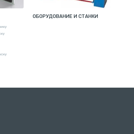
ОБОРУДОВАНИЕ И СТАНКИ
аику
ску
аску