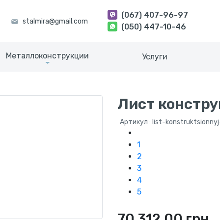
(067) 407-96-97
(050) 447-10-46
Металлоконструкции
Услуги
Лист констру
Артикул : list-konstruktsionnyj
1
2
3
4
5
70 312.00 грн