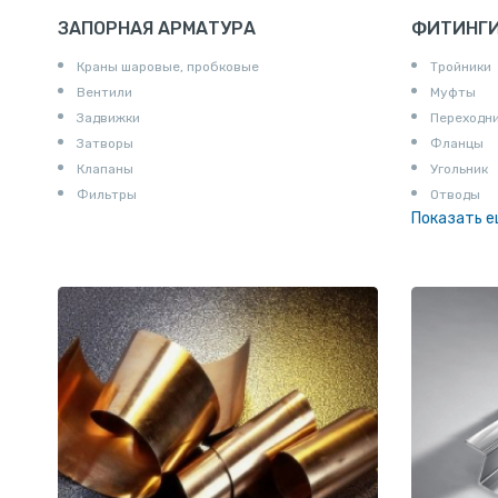
ЗАПОРНАЯ АРМАТУРА
ФИТИНГ
Краны шаровые, пробковые
Тройники
Вентили
Муфты
Задвижки
Переходн
Затворы
Фланцы
Клапаны
Угольник
Фильтры
Отводы
Показать 
Заглушки
Ниппели
Соединени
Штуцеры
Сгоны
Удлинител
Крестови
Контргайк