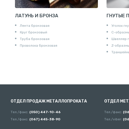
ЛАТУНЬ И БРОНЗА
ГНУТЫЕ 
Лента бронзовая
Уголок гн
Круг бронзовый
С-образн
Труба бронзовая
Швеллер 
Проволока бронзовая
Z-образн
Траншейн
ОТДЕЛ ПРОДАЖ МЕТАЛЛОПРОКАТА
ОТДЕЛ МЕ
Тел./факс:
(050) 447-10-46
Тел./факс:
(0
Тел./факс:
(067) 445-38-90
Тел./viber:
(0