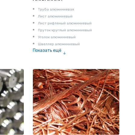
Труба алюминиевая
Лист алюминиевый
Лист рифленый алюминиевый
Пруток круглый алюминиевый
Уголок алюминиевый
Швеллер алюминиевый
Показать ещё
Лента алюминиевая
Проволока алюминиевая
Шина электротехническая
Алюминиевая плита
Z профиль алюминиевый
Т профиль алюминиевый
Пруток квадратный алюминиевый
Полоса алюминиевая
Пруток шестигранный алюминиевый