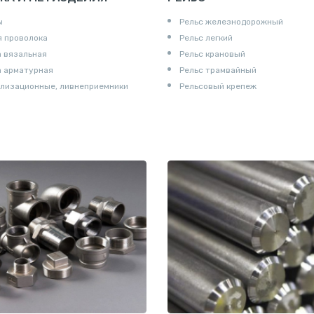
ы
Рельс железнодорожный
 проволока
Рельс легкий
 вязальная
Рельс крановый
а арматурная
Рельс трамвайный
лизационные, ливнеприемники
Рельсовый крепеж