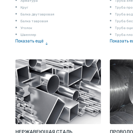
Арматура
Труба эле
Круг
Труба пр
Балка двутавровая
Труба вод
Балка тавровая
Труба бе
Уголок
Труба оци
Швеллер
Труба пло
Показать ещё
Показать 
Полоса
Труба эм
Квадрат
Катанка
Шестигранник
Полособульб
Полукруг
Шпунт Ларсена
НЕРЖАВЕЮЩАЯ СТАЛЬ
ПРОВОЛО