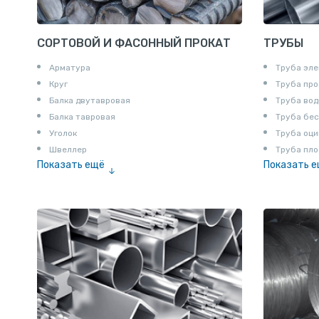
СОРТОВОЙ И ФАСОННЫЙ ПРОКАТ
ТРУБЫ
Арматура
Труба эле
Круг
Труба пр
Балка двутавровая
Труба вод
Балка тавровая
Труба бе
Уголок
Труба оци
Швеллер
Труба пло
Показать ещё
Показать 
Полоса
Труба эм
Квадрат
Катанка
Шестигранник
Полособульб
Полукруг
Шпунт Ларсена