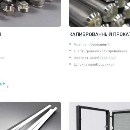
И
КАЛИБРОВАННЫЙ ПРОКА
Круг калиброванный
Шестигранник калиброванный
ики
Квадрат калиброванный
Шпонка калиброванная
ещё
е «американка»
и для труб