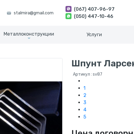
(067) 407-96-97
(050) 447-10-46
Металлоконструкции
Услуги
Шпунт Ларсе
Артикул : sv87
1
2
3
4
5
Цена договорн