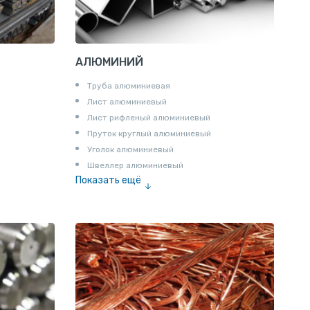
АЛЮМИНИЙ
Труба алюминиевая
Лист алюминиевый
Лист рифленый алюминиевый
Пруток круглый алюминиевый
Уголок алюминиевый
Швеллер алюминиевый
Показать ещё
Лента алюминиевая
Проволока алюминиевая
Шина электротехническая
Алюминиевая плита
Z профиль алюминиевый
Т профиль алюминиевый
Пруток квадратный алюминиевый
Полоса алюминиевая