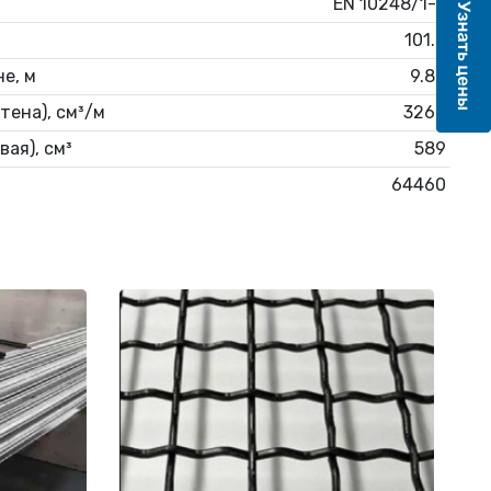
EN 10248/1-2
101.8
е, м
9.82
тена), см³/м
3269
ая), см³
589
64460