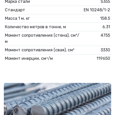
Марка стали
S355
Стандарт
EN 10248/1-2
Масса 1 м, кг
158.5
Количество метров в тонне, м
6.31
Момент сопротивления (стена), см³/
4755
м
Момент сопротивления (свая), см³
3330
Момент инерции, см⁴/м
119650