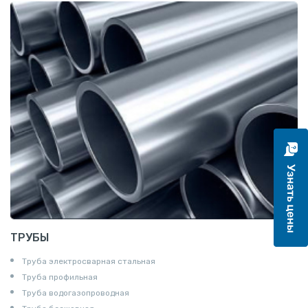
Катанка
Шестигранник
Полособульб
Полукруг
Шпунт Ларсена
ТРУБЫ
Труба электросварная стальная
Труба профильная
Труба водогазопроводная