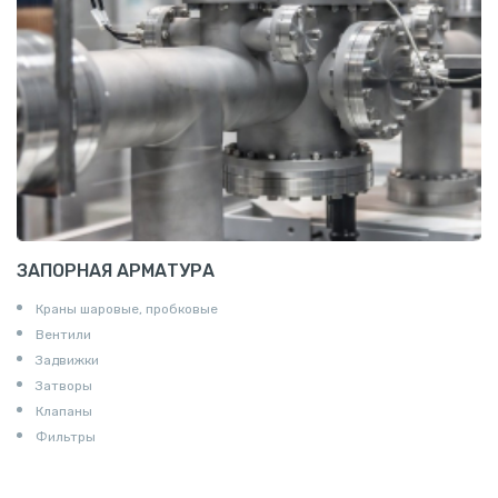
Пруток квадратный алюминиевый
Полоса алюминиевая
Пруток шестигранный алюминиевый
ЗАПОРНАЯ АРМАТУРА
Краны шаровые, пробковые
Вентили
Задвижки
Затворы
Клапаны
Фильтры