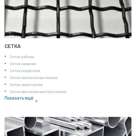
СЕТКА
Сетка рабица
Сетка сварная
Сетка кладочная
Сетка просечно вытяжная
Сетка арматурная
Сетка крученая шестиугольная
Показать ещё
Сетка тканая
Сетка канилированная