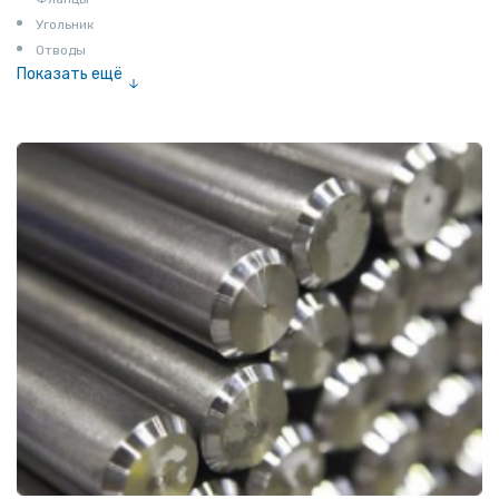
Угольник
Отводы
Показать ещё
Заглушки
Ниппели
Соединение «американка»
Штуцеры
Сгоны
Удлинители для труб
Крестовины
Контргайки