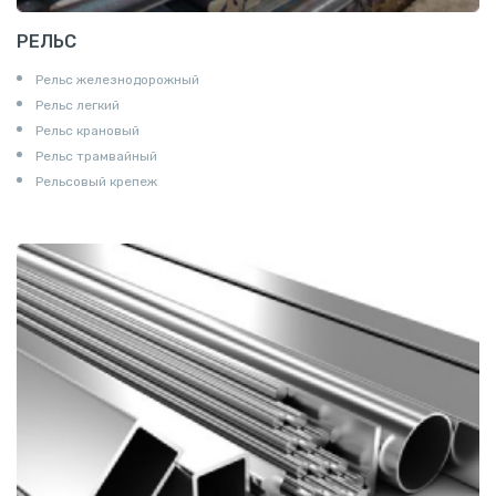
РЕЛЬС
Рельс железнодорожный
Рельс легкий
Рельс крановый
Рельс трамвайный
Рельсовый крепеж