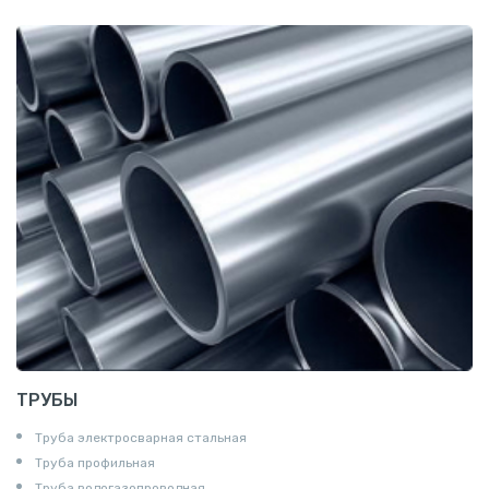
Квадрат
Катанка
Шестигранник
Полособульб
Полукруг
Шпунт Ларсена
ТРУБЫ
Труба электросварная стальная
Труба профильная
Труба водогазопроводная