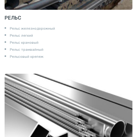
РЕЛЬС
Рельс железнодорожный
Рельс легкий
Рельс крановый
Рельс трамвайный
Рельсовый крепеж