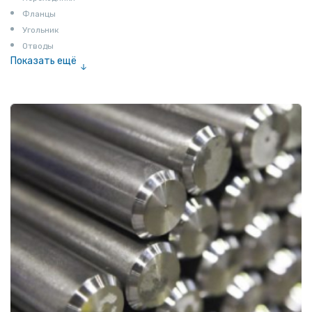
Фланцы
Угольник
Отводы
Показать ещё
Заглушки
Ниппели
Соединение «американка»
Штуцеры
Сгоны
Удлинители для труб
Крестовины
Контргайки