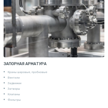
Пруток квадратный алюминиевый
Полоса алюминиевая
Пруток шестигранный алюминиевый
ЗАПОРНАЯ АРМАТУРА
Краны шаровые, пробковые
Вентили
Задвижки
Затворы
Клапаны
Фильтры