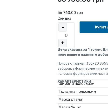
56 760.00 грн
Скидка
-
+
Цена указана за 1 тонну. Д
поле выше и нажмите добав
Полоса стальная 350х20 S355
заборов, а физические и мех
полосы в формировании настил
ХАРАКТЕРИСТИКИ
Ширина полосы,мм
Толщина полосы,мм
Марка стали
Масса 1м, кг