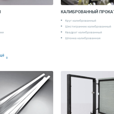
И
КАЛИБРОВАННЫЙ ПРОКА
Круг калиброванный
Шестигранник калиброванный
ики
Квадрат калиброванный
Шпонка калиброванная
ещё
е «американка»
и для труб
ны
и