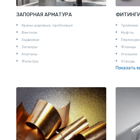
ЗАПОРНАЯ АРМАТУРА
ФИТИНГ
Краны шаровые, пробковые
Тройники
Вентили
Муфты
Задвижки
Переходн
Затворы
Фланцы
Клапаны
Угольник
Фильтры
Отводы
Показать 
Заглушки
Ниппели
Соединени
Штуцеры
Сгоны
Удлинител
Крестови
Контргайк