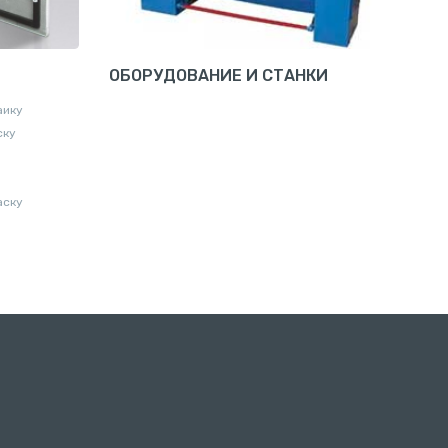
ОБОРУДОВАНИЕ И СТАНКИ
аику
ску
аску