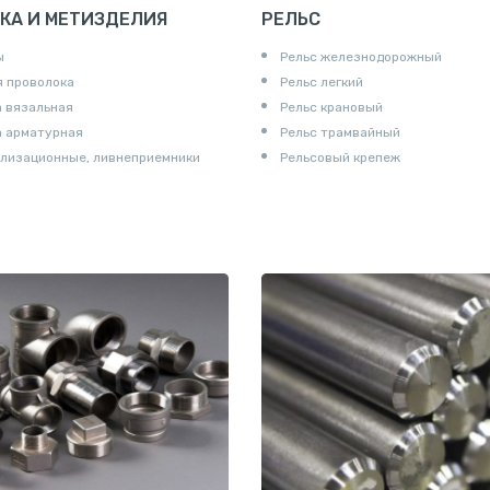
КА И МЕТИЗДЕЛИЯ
РЕЛЬС
ы
Рельс железнодорожный
 проволока
Рельс легкий
 вязальная
Рельс крановый
а арматурная
Рельс трамвайный
лизационные, ливнеприемники
Рельсовый крепеж