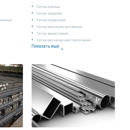
Сетка рабица
Сетка сварная
ованный
Сетка кладочная
Сетка просечно вытяжная
Сетка арматурная
Сетка крученая шестиугольная
Показать ещё
Сетка тканая
Сетка канилированная