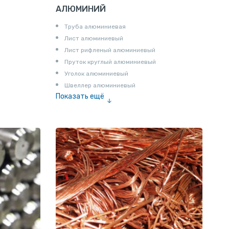
АЛЮМИНИЙ
Труба алюминиевая
Лист алюминиевый
Лист рифленый алюминиевый
Пруток круглый алюминиевый
Уголок алюминиевый
Швеллер алюминиевый
Показать ещё
Лента алюминиевая
Проволока алюминиевая
Шина электротехническая
Алюминиевая плита
Z профиль алюминиевый
Т профиль алюминиевый
Пруток квадратный алюминиевый
Полоса алюминиевая
Пруток шестигранный алюминиевый