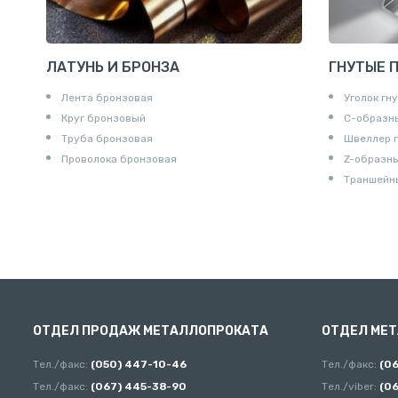
ЛАТУНЬ И БРОНЗА
ГНУТЫЕ 
Лента бронзовая
Уголок гн
Круг бронзовый
С-образн
Труба бронзовая
Швеллер 
Проволока бронзовая
Z-образн
Траншейн
ОТДЕЛ ПРОДАЖ МЕТАЛЛОПРОКАТА
ОТДЕЛ МЕ
Тел./факс:
(050) 447-10-46
Тел./факс:
(0
Тел./факс:
(067) 445-38-90
Тел./viber:
(0