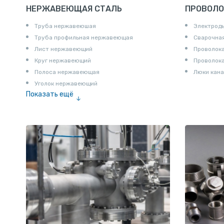
НЕРЖАВЕЮЩАЯ СТАЛЬ
ПРОВОЛО
Труба нержавеюшая
Электрод
Труба профильная нержавеющая
Сварочная
Лист нержавеющий
Проволока
Круг нержавеющий
Проволок
Полоса нержавеющая
Люки кана
Уголок нержавеющий
Показать ещё
Шестигранник нержавеющий
Штрипс нержавеющий