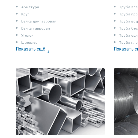
Арматура
Труба эле
Круг
Труба пр
Балка двутавровая
Труба вод
Балка тавровая
Труба бе
Уголок
Труба оци
Швеллер
Труба пло
Показать ещё
Показать 
Полоса
Труба эм
Квадрат
Катанка
Шестигранник
Полособульб
Полукруг
Шпунт Ларсена