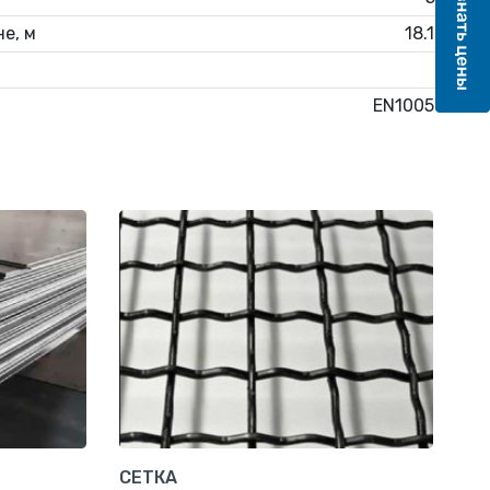
е, м
18.18
6
EN10058
СЕТКА