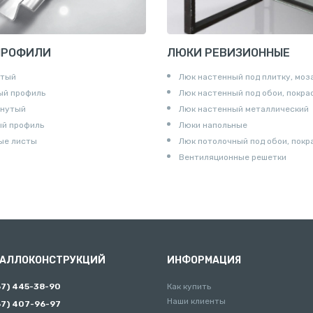
ПРОФИЛИ
ЛЮКИ РЕВИЗИОННЫЕ
утый
Люк настенный под плитку, моз
ый профиль
Люк настенный под обои, покра
гнутый
Люк настенный металлический
ый профиль
Люки напольные
ые листы
Люк потолочный под обои, покр
Вентиляционные решетки
ТАЛЛОКОНСТРУКЦИЙ
ИНФОРМАЦИЯ
67) 445-38-90
Как купить
Наши клиенты
67) 407-96-97