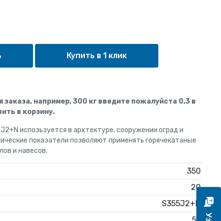
Купить в 1 клик
ля заказа, например, 300 кг введите пожалуйста 0,3 в
ить в корзину.
J2+N испозьзуется в архтектуре, сооружении оград и
анические показатели позволяют применять горячекатаные
ов и навесов.
350
20
S355J2+N
55