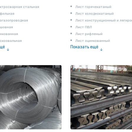
ктросварная стальная
Лист горячекатаный
офильная
Лист холоднокатаный
огазопроводная
Лист конструкционный и легир
сшовная
Лист ПВЛ
нкованная
Лист рифленый
скоовальная
Лист оцинкованный
ещё
Показать ещё
алированная
Рулон
Профнастил и металлочерепица