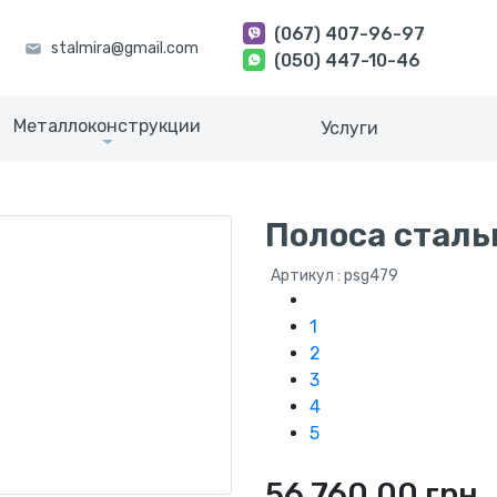
(067) 407-96-97
(050) 447-10-46
Металлоконструкции
Услуги
Полоса сталь
Артикул : psg479
1
2
3
4
5
56 760.00 грн