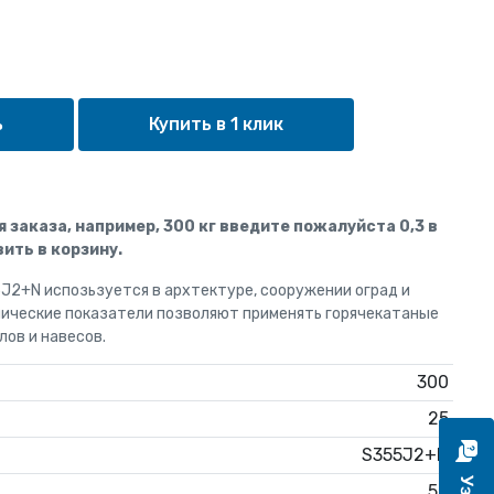
Купить в 1 клик
ля заказа, например, 300 кг введите пожалуйста 0,3 в
ить в корзину.
J2+N испозьзуется в архтектуре, сооружении оград и
анические показатели позволяют применять горячекатаные
ов и навесов.
300
25
S355J2+N
59