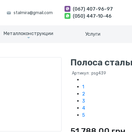
(067) 407-96-97
(050) 447-10-46
Металлоконструкции
Услуги
Полоса сталь
Артикул : psg439
1
2
3
4
5
51 788.00 грн