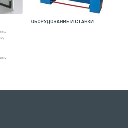
ОБОРУДОВАНИЕ И СТАНКИ
аику
ску
аску