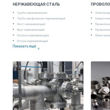
НЕРЖАВЕЮЩАЯ СТАЛЬ
ПРОВОЛО
Труба нержавеюшая
Электрод
Труба профильная нержавеющая
Сварочная
Лист нержавеющий
Проволока
Круг нержавеющий
Проволок
Полоса нержавеющая
Люки кана
Уголок нержавеющий
Показать ещё
Шестигранник нержавеющий
Штрипс нержавеющий