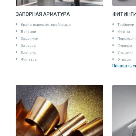
ЗАПОРНАЯ АРМАТУРА
ФИТИНГ
Краны шаровые, пробковые
Тройники
Вентили
Муфты
Задвижки
Переходн
Затворы
Фланцы
Клапаны
Угольник
Фильтры
Отводы
Показать 
Заглушки
Ниппели
Соединени
Штуцеры
Сгоны
Удлинител
Крестови
Контргайк