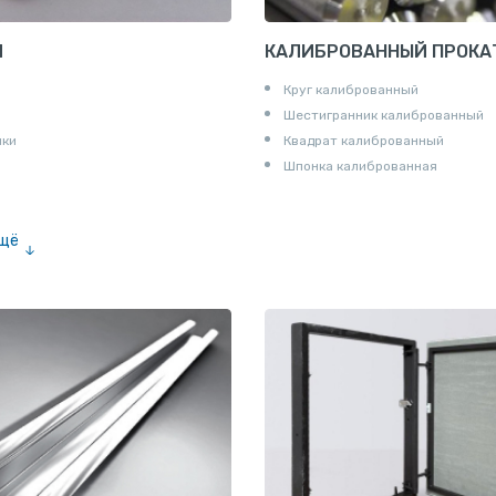
И
КАЛИБРОВАННЫЙ ПРОКА
Круг калиброванный
Шестигранник калиброванный
ики
Квадрат калиброванный
Шпонка калиброванная
ещё
е «американка»
и для труб
ны
и