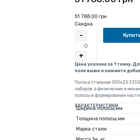
51 788.00 грн
Скидка
-
+
Цена указана за 1 тонну. Д
поле выше и нажмите добав
Полоса стальная 300х25 S355
заборов, а физические и мех
полосы в формировании настил
ХАРАКТЕРИСТИКИ
Ширина полосы,мм
Толщина полосы,мм
Марка стали
Масса 1м, кг