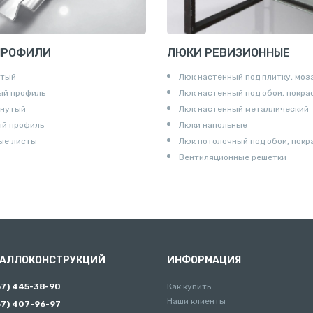
ПРОФИЛИ
ЛЮКИ РЕВИЗИОННЫЕ
утый
Люк настенный под плитку, моз
ый профиль
Люк настенный под обои, покра
гнутый
Люк настенный металлический
ый профиль
Люки напольные
ые листы
Люк потолочный под обои, покр
Вентиляционные решетки
ТАЛЛОКОНСТРУКЦИЙ
ИНФОРМАЦИЯ
67) 445-38-90
Как купить
Наши клиенты
67) 407-96-97