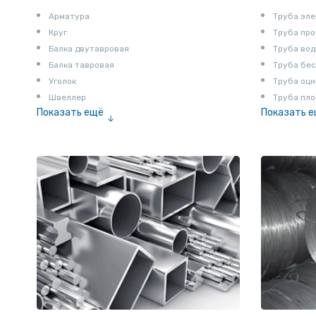
Арматура
Труба эле
Круг
Труба пр
Балка двутавровая
Труба вод
Балка тавровая
Труба бе
Уголок
Труба оци
Швеллер
Труба пло
Показать ещё
Показать 
Полоса
Труба эм
Квадрат
Катанка
Шестигранник
Полособульб
Полукруг
Шпунт Ларсена