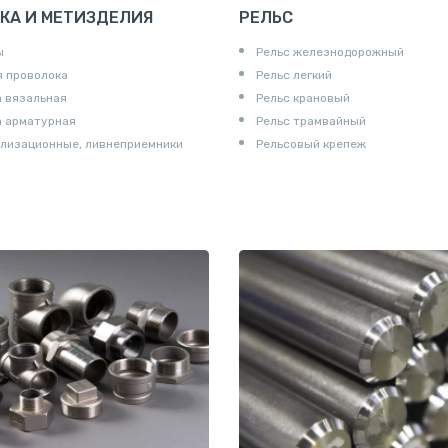
КА И МЕТИЗДЕЛИЯ
РЕЛЬС
ы
Рельс железнодорожный
 проволока
Рельс легкий
 вязальная
Рельс крановый
а арматурная
Рельс трамвайный
лизационные, ливнеприемники
Рельсовый крепеж