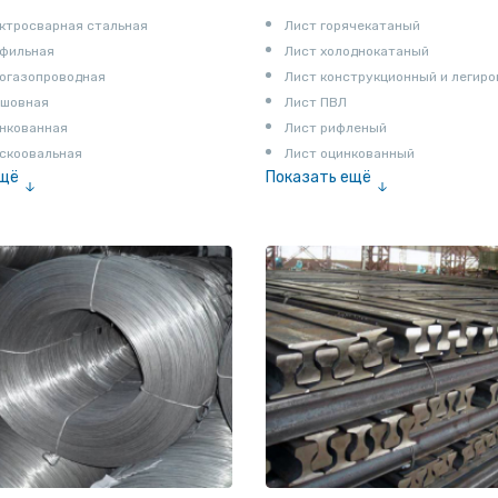
ктросварная стальная
Лист горячекатаный
офильная
Лист холоднокатаный
огазопроводная
Лист конструкционный и легир
сшовная
Лист ПВЛ
нкованная
Лист рифленый
скоовальная
Лист оцинкованный
ещё
Показать ещё
алированная
Рулон
Профнастил и металлочерепица