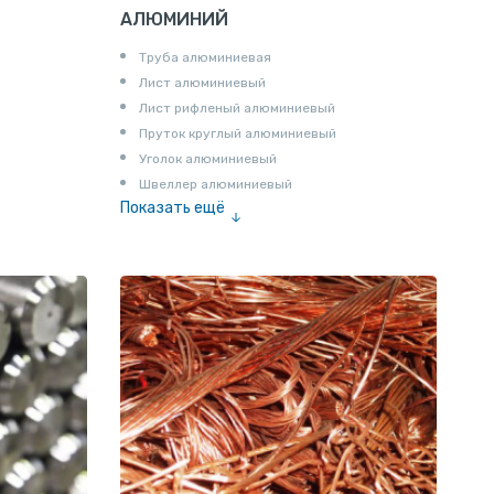
АЛЮМИНИЙ
Труба алюминиевая
Лист алюминиевый
Лист рифленый алюминиевый
Пруток круглый алюминиевый
Уголок алюминиевый
Швеллер алюминиевый
Показать ещё
Лента алюминиевая
Проволока алюминиевая
Шина электротехническая
Алюминиевая плита
Z профиль алюминиевый
Т профиль алюминиевый
Пруток квадратный алюминиевый
Полоса алюминиевая
Пруток шестигранный алюминиевый