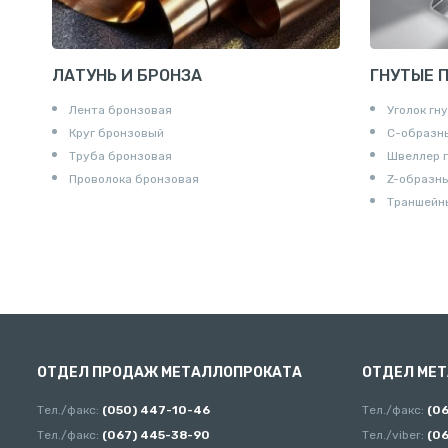
ЛАТУНЬ И БРОНЗА
ГНУТЫЕ 
Лента бронзовая
Уголок гн
Круг бронзовый
С-образн
Труба бронзовая
Швеллер 
Проволока бронзовая
Z-образн
Траншейн
ОТДЕЛ ПРОДАЖ МЕТАЛЛОПРОКАТА
ОТДЕЛ МЕ
Тел./факс:
(050) 447-10-46
Тел./факс:
(0
Тел./факс:
(067) 445-38-90
Тел./viber:
(0