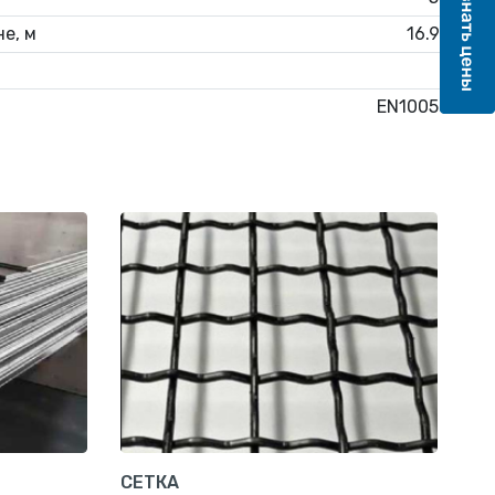
е, м
16.95
6
EN10058
СЕТКА