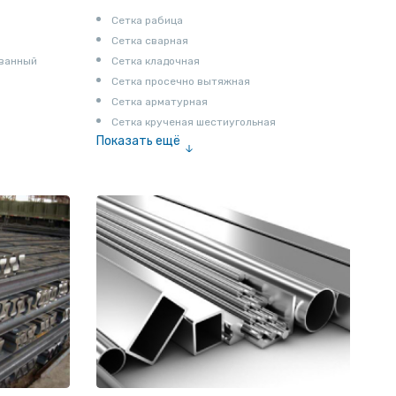
Сетка рабица
Сетка сварная
ованный
Сетка кладочная
Сетка просечно вытяжная
Сетка арматурная
Сетка крученая шестиугольная
Показать ещё
Сетка тканая
Сетка канилированная