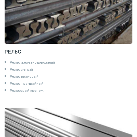
РЕЛЬС
Рельс железнодорожный
Рельс легкий
Рельс крановый
Рельс трамвайный
Рельсовый крепеж