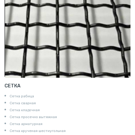
СЕТКА
Сетка рабица
Сетка сварная
Сетка кладочная
Сетка просечно вытяжная
Сетка арматурная
Сетка крученая шестиугольная