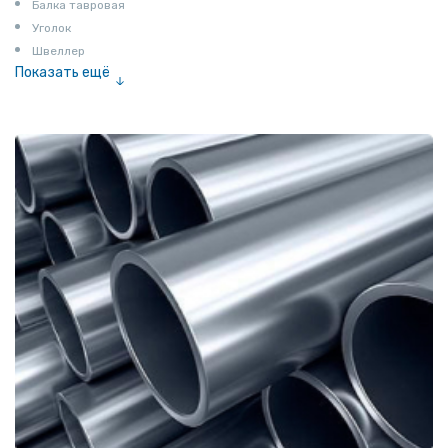
Балка тавровая
Уголок
Швеллер
Показать ещё
Полоса
Квадрат
Катанка
Шестигранник
Полособульб
Полукруг
Шпунт Ларсена