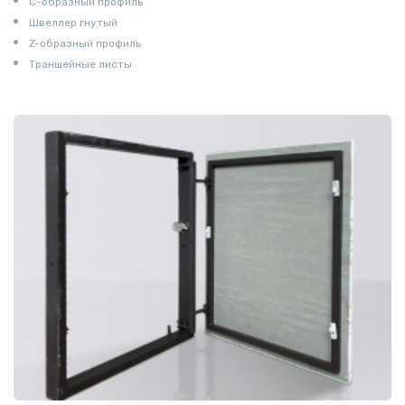
С-образный профиль
Швеллер гнутый
Z-образный профиль
Траншейные листы