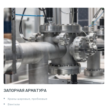
Проволока алюминиевая
Шина электротехническая
Алюминиевая плита
Z профиль алюминиевый
Т профиль алюминиевый
Пруток квадратный алюминиевый
Полоса алюминиевая
Пруток шестигранный алюминиевый
ЗАПОРНАЯ АРМАТУРА
Краны шаровые, пробковые
Вентили