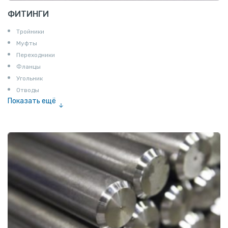
ФИТИНГИ
Тройники
Муфты
Переходники
Фланцы
Угольник
Отводы
Показать ещё
Заглушки
Ниппели
Соединение «американка»
Штуцеры
Сгоны
Удлинители для труб
Крестовины
Контргайки