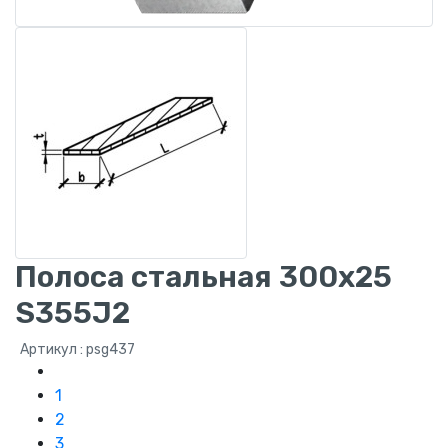
Полоса стальная 300х25
S355J2
Артикул : psg437
1
2
3