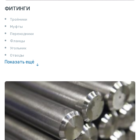
ФИТИНГИ
Тройники
Муфты
Переходники
Фланцы
Угольник
Отводы
Показать ещё
Заглушки
Ниппели
Соединение «американка»
Штуцеры
Сгоны
Удлинители для труб
Крестовины
Контргайки