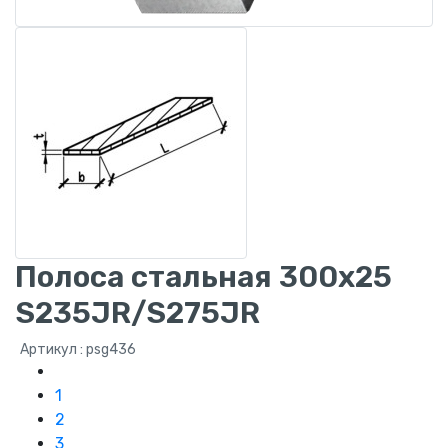
Полоса стальная 300х25
S235JR/S275JR
Артикул : psg436
1
2
3