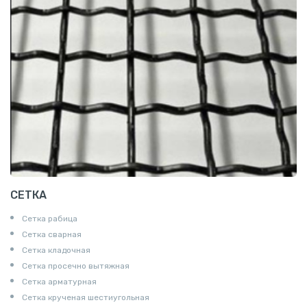
СЕТКА
Сетка рабица
Сетка сварная
Сетка кладочная
Сетка просечно вытяжная
Сетка арматурная
Сетка крученая шестиугольная