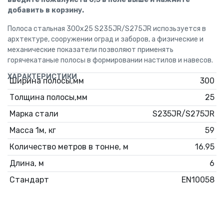
добавить в корзину.
Полоса стальная 300х25 S235JR/S275JR испозьзуется в
архтектуре, сооружении оград и заборов, а физические и
механические показатели позволяют применять
горячекатаные полосы в формировании настилов и навесов.
ХАРАКТЕРИСТИКИ
Ширина полосы,мм
300
Толщина полосы,мм
25
Марка стали
S235JR/S275JR
Масса 1м, кг
59
Количество метров в тонне, м
16.95
Длина, м
6
Стандарт
EN10058