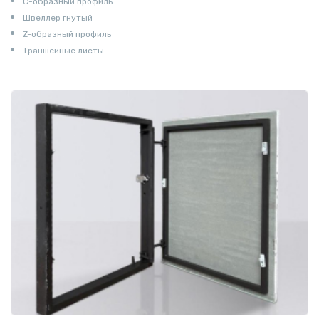
С-образный профиль
Швеллер гнутый
Z-образный профиль
Траншейные листы