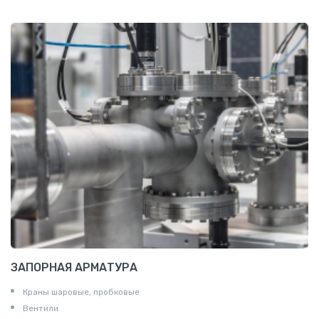
Проволока алюминиевая
Шина электротехническая
Алюминиевая плита
Z профиль алюминиевый
Т профиль алюминиевый
Пруток квадратный алюминиевый
Полоса алюминиевая
Пруток шестигранный алюминиевый
ЗАПОРНАЯ АРМАТУРА
Краны шаровые, пробковые
Вентили