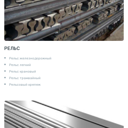
РЕЛЬС
Рельс железнодорожный
Рельс легкий
Рельс крановый
Рельс трамвайный
Рельсовый крепеж