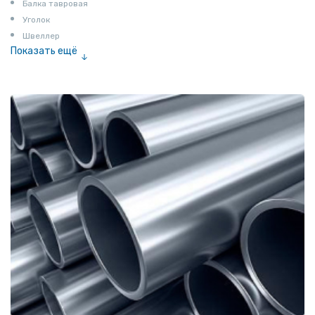
Балка тавровая
Уголок
Швеллер
Показать ещё
Полоса
Квадрат
Катанка
Шестигранник
Полособульб
Полукруг
Шпунт Ларсена