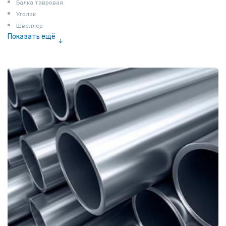
Балка тавровая
Уголок
Швеллер
Показать ещё
Полоса
Квадрат
Катанка
Шестигранник
Полособульб
Полукруг
Шпунт Ларсена