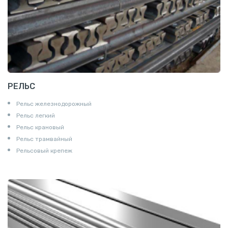
РЕЛЬС
Рельс железнодорожный
Рельс легкий
Рельс крановый
Рельс трамвайный
Рельсовый крепеж