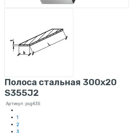
Полоса стальная 300х20
S355J2
Артикул : psg435
1
2
3