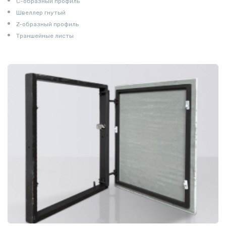
С-образный профиль
Швеллер гнутый
Z-образный профиль
Траншейные листы