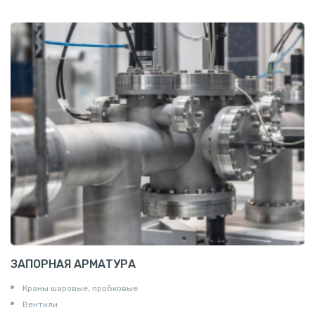
Проволока алюминиевая
Шина электротехническая
Алюминиевая плита
Z профиль алюминиевый
Т профиль алюминиевый
Пруток квадратный алюминиевый
Полоса алюминиевая
Пруток шестигранный алюминиевый
ЗАПОРНАЯ АРМАТУРА
Краны шаровые, пробковые
Вентили