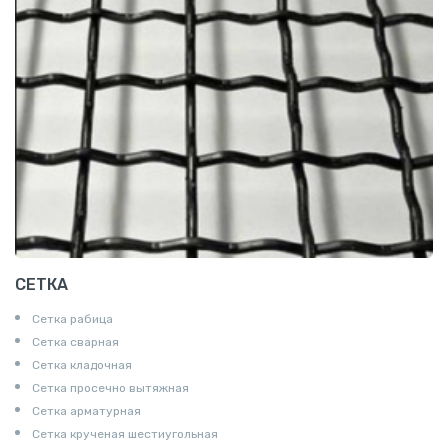
СЕТКА
Сетка рабица
Сетка сварная
Сетка кладочная
Сетка просечно вытяжная
Сетка арматурная
Сетка крученая шестиугольная