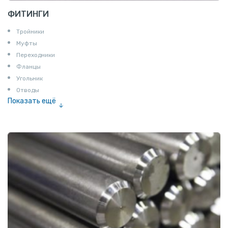
ФИТИНГИ
Тройники
Муфты
Переходники
Фланцы
Угольник
Отводы
Показать ещё
Заглушки
Ниппели
Соединение «американка»
Штуцеры
Сгоны
Удлинители для труб
Крестовины
Контргайки