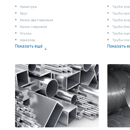
Арматура
Труба эле
Круг
Труба пр
Балка двутавровая
Труба вод
Балка тавровая
Труба бе
Уголок
Труба оци
Швеллер
Труба пло
Показать ещё
Показать 
Полоса
Труба эм
Квадрат
Катанка
Шестигранник
Полособульб
Полукруг
Шпунт Ларсена