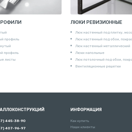
ПРОФИЛИ
ЛЮКИ РЕВИЗИОННЫЕ
утый
Люк настенный под плитку, моз
ый профиль
Люк настенный под обои, покра
гнутый
Люк настенный металлический
ый профиль
Люки напольные
ые листы
Люк потолочный под обои, покр
Вентиляционные решетки
ТАЛЛОКОНСТРУКЦИЙ
ИНФОРМАЦИЯ
67) 445-38-90
Как купить
Наши клиенты
67) 407-96-97