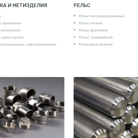
КА И МЕТИЗДЕЛИЯ
РЕЛЬС
ы
Рельс железнодорожный
 проволока
Рельс легкий
 вязальная
Рельс крановый
а арматурная
Рельс трамвайный
лизационные, ливнеприемники
Рельсовый крепеж