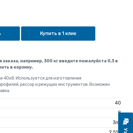
Купить в 1 клик
ля заказа, например, 300 кг введите пожалуйста 0,3 в
ить в корзину.
я 40x8. Используется для изготовления
профилей, рессор и режущих инструментов. Возможен
авка.
40
8
3пс
2.512