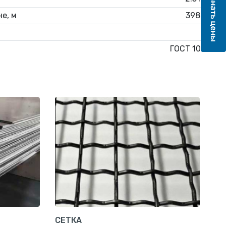
е, м
398.1
6
ГОСТ 103
СЕТКА