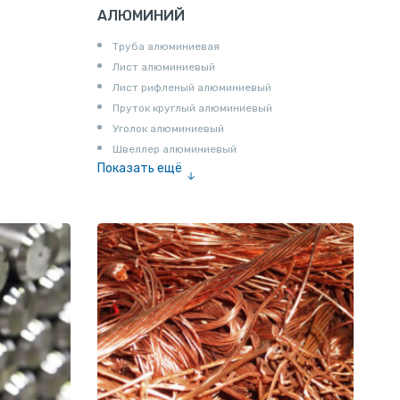
АЛЮМИНИЙ
Труба алюминиевая
Лист алюминиевый
Лист рифленый алюминиевый
Пруток круглый алюминиевый
Уголок алюминиевый
Швеллер алюминиевый
Показать ещё
Лента алюминиевая
Проволока алюминиевая
Шина электротехническая
Алюминиевая плита
Z профиль алюминиевый
Т профиль алюминиевый
Пруток квадратный алюминиевый
Полоса алюминиевая
Пруток шестигранный алюминиевый