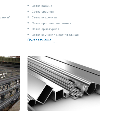
Сетка рабица
Сетка сварная
ованный
Сетка кладочная
Сетка просечно вытяжная
Сетка арматурная
Сетка крученая шестиугольная
Показать ещё
Сетка тканая
Сетка канилированная