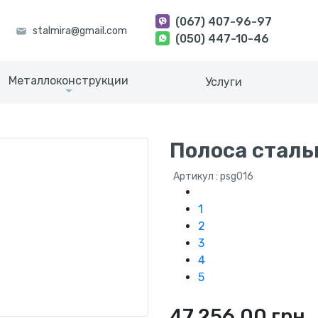
(067) 407-96-97
(050) 447-10-46
Металлоконструкции
Услуги
Полоса сталь
Артикул : psg016
1
2
3
4
5
47 256.00 грн