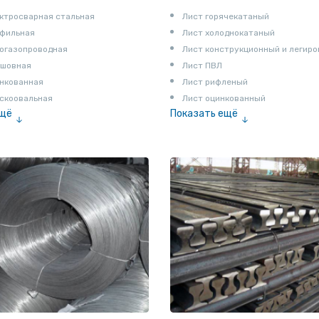
ктросварная стальная
Лист горячекатаный
офильная
Лист холоднокатаный
огазопроводная
Лист конструкционный и легир
сшовная
Лист ПВЛ
нкованная
Лист рифленый
скоовальная
Лист оцинкованный
ещё
Показать ещё
алированная
Рулон
Профнастил и металлочерепица