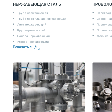
НЕРЖАВЕЮЩАЯ СТАЛЬ
ПРОВОЛО
Труба нержавеюшая
Электрод
Труба профильная нержавеющая
Сварочная
Лист нержавеющий
Проволока
Круг нержавеющий
Проволок
Полоса нержавеющая
Люки кана
Уголок нержавеющий
Показать ещё
Шестигранник нержавеющий
Штрипс нержавеющий