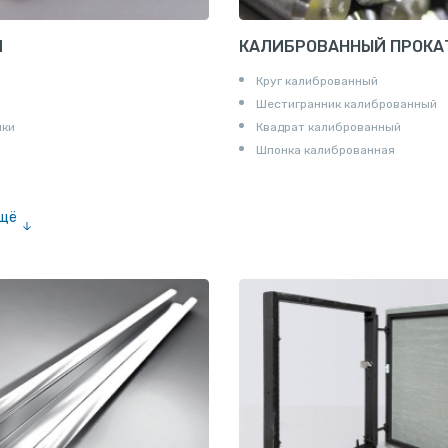
И
КАЛИБРОВАННЫЙ ПРОКА
Круг калиброванный
Шестигранник калиброванный
ики
Квадрат калиброванный
Шпонка калиброванная
ещё
е «американка»
и для труб
ны
и