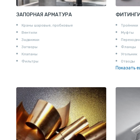
ЗАПОРНАЯ АРМАТУРА
ФИТИНГ
Краны шаровые, пробковые
Тройники
Вентили
Муфты
Задвижки
Переходн
Затворы
Фланцы
Клапаны
Угольник
Фильтры
Отводы
Показать 
Заглушки
Ниппели
Соединени
Штуцеры
Сгоны
Удлинител
Крестови
Контргайк