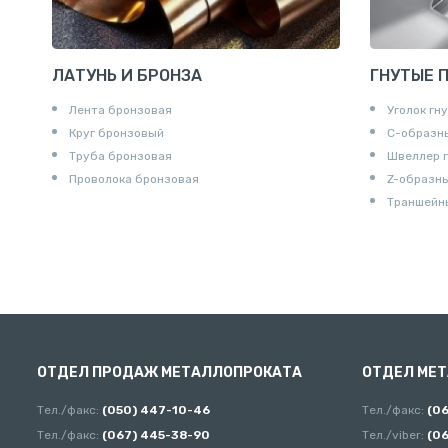
ЛАТУНЬ И БРОНЗА
ГНУТЫЕ 
Лента бронзовая
Уголок гн
Круг бронзовый
С-образн
Труба бронзовая
Швеллер 
Проволока бронзовая
Z-образн
Траншейн
ОТДЕЛ ПРОДАЖ МЕТАЛЛОПРОКАТА
ОТДЕЛ МЕ
Тел./факс:
(050) 447-10-46
Тел./факс:
(0
Тел./факс:
(067) 445-38-90
Тел./viber:
(0