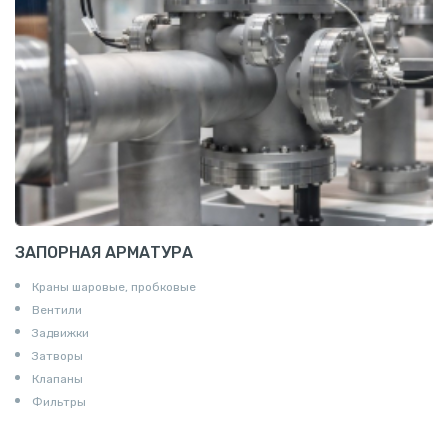
Пруток квадратный алюминиевый
Полоса алюминиевая
Пруток шестигранный алюминиевый
ЗАПОРНАЯ АРМАТУРА
Краны шаровые, пробковые
Вентили
Задвижки
Затворы
Клапаны
Фильтры