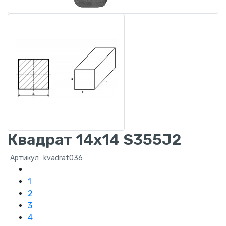
Квадрат 14х14 S355J2
Артикул : kvadrat036
1
2
3
4