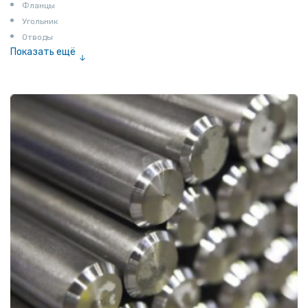
Фланцы
Угольник
Отводы
Показать ещё
Заглушки
Ниппели
Соединение «американка»
Штуцеры
Сгоны
Удлинители для труб
Крестовины
Контргайки