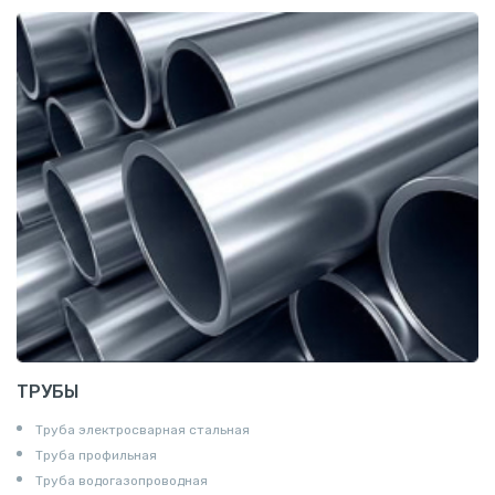
Катанка
Шестигранник
Полособульб
Полукруг
Шпунт Ларсена
ТРУБЫ
Труба электросварная стальная
Труба профильная
Труба водогазопроводная