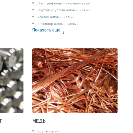
Лист рифленый алюминиевый
Пруток круглый алюминиевый
Уголок алюминиевый
Швеллер алюминиевый
Показать ещё
Лента алюминиевая
Проволока алюминиевая
Шина электротехническая
Алюминиевая плита
Z профиль алюминиевый
Т профиль алюминиевый
Пруток квадратный алюминиевый
Полоса алюминиевая
Пруток шестигранный алюминиевый
Т
МЕДЬ
Круг медный