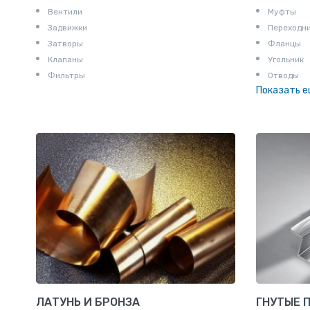
Вентили
Муфты
Задвижки
Переходн
Затворы
Фланцы
Клапаны
Угольник
Фильтры
Отводы
Показать 
Заглушки
Ниппели
Соединени
Штуцеры
Сгоны
Удлинител
Крестови
Контргайк
ЛАТУНЬ И БРОНЗА
ГНУТЫЕ 