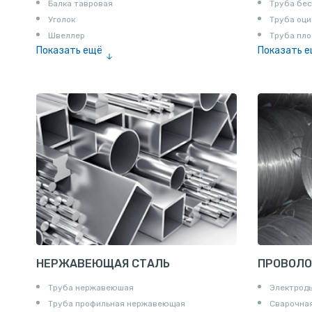
Балка тавровая
Труба бе
Уголок
Труба оци
Швеллер
Труба пло
Показать ещё
Показать 
Полоса
Труба эм
Квадрат
Катанка
Шестигранник
Полособульб
Полукруг
Шпунт Ларсена
НЕРЖАВЕЮЩАЯ СТАЛЬ
ПРОВОЛО
Труба нержавеюшая
Электрод
Труба профильная нержавеющая
Сварочная