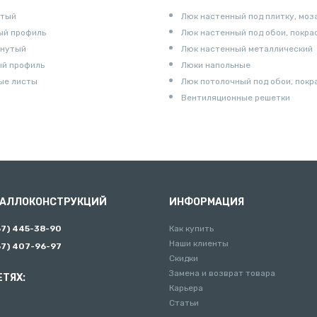
утый
Люк настенный под плитку, моз
ый профиль
Люк настенный под обои, покра
гнутый
Люк настенный металлический
ый профиль
Люки напольные
ые листы
Люк потолочный под обои, покр
Вентиляционные решетки
ТАЛЛОКОНСТРУКЦИЙ
ИНФОРМАЦИЯ
67) 445-38-90
Как купить
Наши клиенты
67) 407-96-97
Скидки
Замена и возврат товара
ЕТЯХ:
Карьера
Статьи