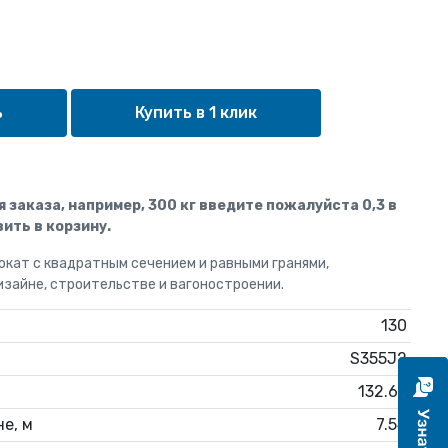
Купить в 1 клик
ля заказа, например, 300 кг введите пожалуйста 0,3 в
ить в корзину.
окат с квадратным сечением и равными гранями,
изайне, строительстве и вагоностроении.
130
S355J2
132.67
е, м
7.54