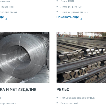
сшовная
Лист ПВЛ
нкованная
Лист рифленый
скоовальная
Лист оцинкованный
ещё
Показать ещё
алированная
Рулон
Профнастил и металлочерепица
КА И МЕТИЗДЕЛИЯ
РЕЛЬС
ы
Рельс железнодорожный
 проволока
Рельс легкий