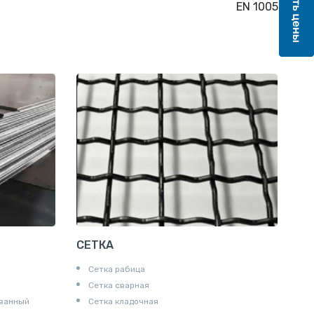
EN 10059
СЕТКА
Сетка рабица
Сетка сварная
ованный
Сетка кладочная