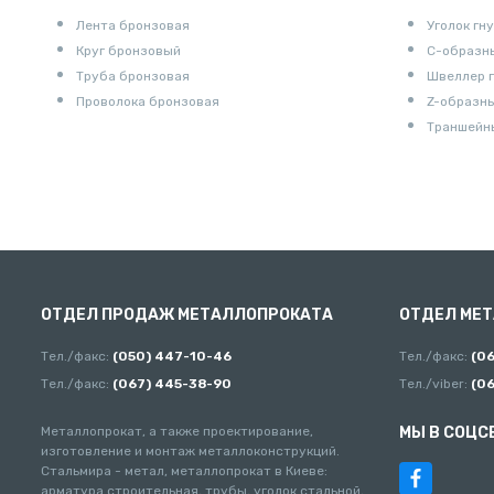
Лента бронзовая
Уголок гн
Круг бронзовый
С-образн
Труба бронзовая
Швеллер 
Проволока бронзовая
Z-образн
Траншейн
ОТДЕЛ ПРОДАЖ МЕТАЛЛОПРОКАТА
ОТДЕЛ МЕ
Тел./факс:
(050) 447-10-46
Тел./факс:
(0
Тел./факс:
(067) 445-38-90
Тел./viber:
(0
Металлопрокат, а также проектирование,
МЫ В СОЦС
изготовление и монтаж металлоконструкций.
Стальмира - метал, металлопрокат в Киеве:
арматура строительная, трубы, уголок стальной,