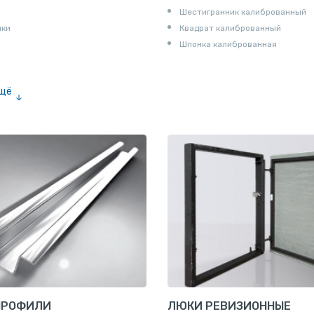
Шестигранник калиброванный
ики
Квадрат калиброванный
Шпонка калиброванная
ещё
е «американка»
и для труб
ны
и
ПРОФИЛИ
ЛЮКИ РЕВИЗИОННЫЕ