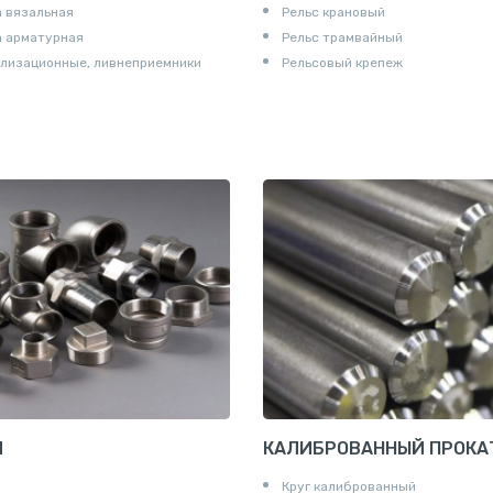
 вязальная
Рельс крановый
а арматурная
Рельс трамвайный
лизационные, ливнеприемники
Рельсовый крепеж
И
КАЛИБРОВАННЫЙ ПРОКА
Круг калиброванный