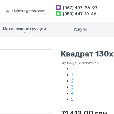
(067) 407-96-97
(050) 447-10-46
Металлоконструкции
Услуги
Квадрат 130х
Артикул : kvadrat035
1
2
3
4
5
71 412.00 грн