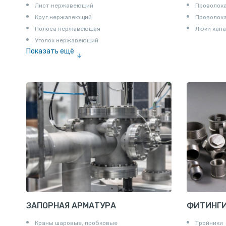
Лист нержавеющий
Проволока
Круг нержавеющий
Проволок
Полоса нержавеющая
Люки кана
Уголок нержавеющий
Показать ещё
Шестигранник нержавеющий
Штрипс нержавеющий
ЗАПОРНАЯ АРМАТУРА
ФИТИНГ
Краны шаровые, пробковые
Тройники