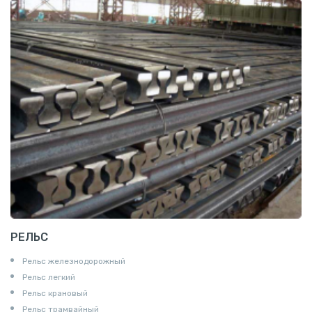
РЕЛЬС
Рельс железнодорожный
Рельс легкий
Рельс крановый
Рельс трамвайный