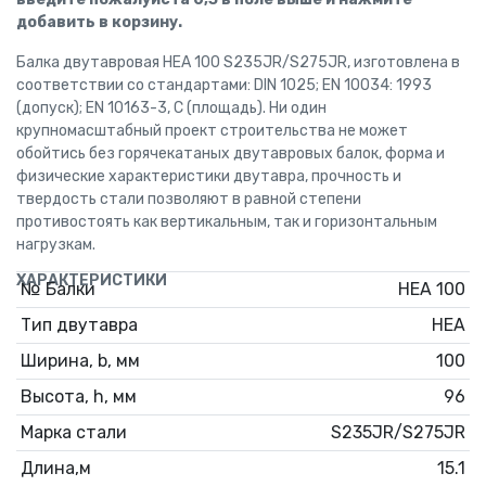
добавить в корзину.
Балка двутавровая HEA 100 S235JR/S275JR, изготовлена в
соответствии со стандартами: DIN 1025; EN 10034: 1993
(допуск); EN 10163-3, C (площадь). Ни один
крупномасштабный проект строительства не может
обойтись без горячекатаных двутавровых балок, форма и
физические характеристики двутавра, прочность и
твердость стали позволяют в равной степени
противостоять как вертикальным, так и горизонтальным
нагрузкам.
ХАРАКТЕРИСТИКИ
№ Балки
HEA 100
Тип двутавра
HEA
Ширина, b, мм
100
Высота, h, мм
96
Марка стали
S235JR/S275JR
Длина,м
15.1