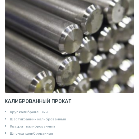
Штуцеры
Сгоны
Удлинители для труб
Крестовины
Контргайки
КАЛИБРОВАННЫЙ ПРОКАТ
Круг калиброванный
Шестигранник калиброванный
Квадрат калиброванный
Шпонка калиброванная