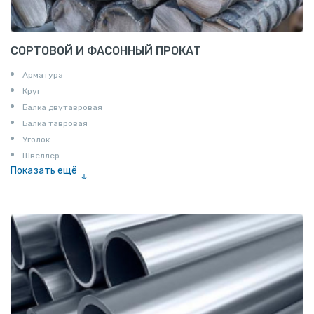
СОРТОВОЙ И ФАСОННЫЙ ПРОКАТ
Арматура
Круг
Балка двутавровая
Балка тавровая
Уголок
Швеллер
Показать ещё
Полоса
Квадрат
Катанка
Шестигранник
Полособульб
Полукруг
Шпунт Ларсена