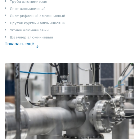
Труба алюминиевая
Лист алюминиевый
Лист рифленый алюминиевый
Пруток круглый алюминиевый
Уголок алюминиевый
Швеллер алюминиевый
Показать ещё
Лента алюминиевая
Проволока алюминиевая
Шина электротехническая
Алюминиевая плита
Z профиль алюминиевый
Т профиль алюминиевый
Пруток квадратный алюминиевый
Полоса алюминиевая
Пруток шестигранный алюминиевый