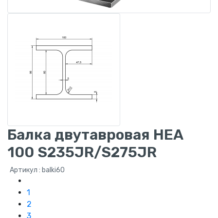
Балка двутавровая HEA
100 S235JR/S275JR
Артикул : balki60
1
2
3