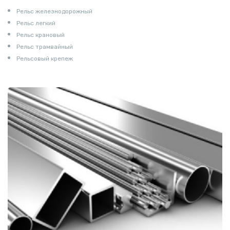
Рельс железнодорожный
Рельс легкий
Рельс крановый
Рельс трамвайный
Рельсовый крепеж