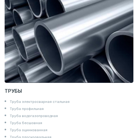
Полособульб
Полукруг
Шпунт Ларсена
ТРУБЫ
Труба электросварная стальная
Труба профильная
Труба водогазопроводная
Труба бесшовная
Труба оцинкованная
Труба плоскоовальная