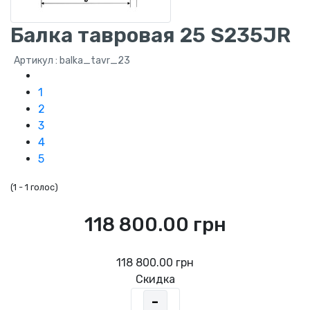
Балка тавровая 25 S235JR
Артикул : balka_tavr_23
1
2
3
4
5
(
1
-
1 голос
)
118 800.00 грн
118 800.00 грн
Скидка
-