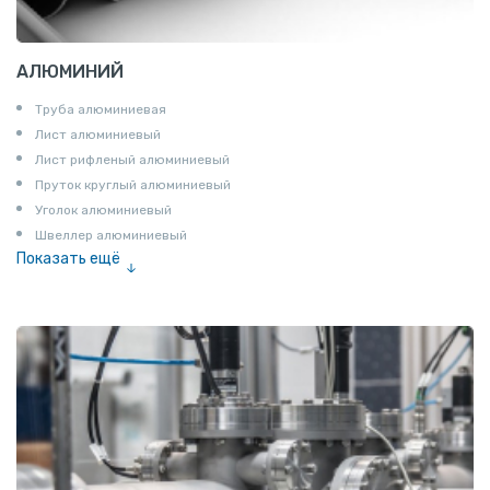
АЛЮМИНИЙ
Труба алюминиевая
Лист алюминиевый
Лист рифленый алюминиевый
Пруток круглый алюминиевый
Уголок алюминиевый
Швеллер алюминиевый
Показать ещё
Лента алюминиевая
Проволока алюминиевая
Шина электротехническая
Алюминиевая плита
Z профиль алюминиевый
Т профиль алюминиевый
Пруток квадратный алюминиевый
Полоса алюминиевая
Пруток шестигранный алюминиевый