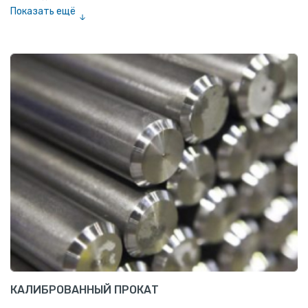
Показать ещё
Заглушки
Ниппели
Соединение «американка»
Штуцеры
Сгоны
Удлинители для труб
Крестовины
Контргайки
КАЛИБРОВАННЫЙ ПРОКАТ