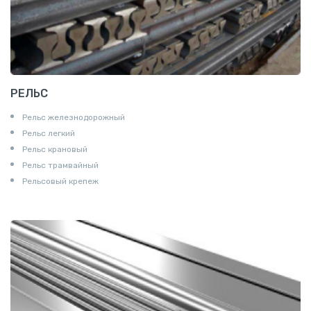
РЕЛЬС
Рельс железнодорожный
Рельс легкий
Рельс крановый
Рельс трамвайный
Рельсовый крепеж