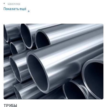
Швеллер
Показать ещё
Полоса
Квадрат
Катанка
Шестигранник
Полособульб
Полукруг
Шпунт Ларсена
ТРУБЫ