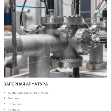
Шина электротехническая
Алюминиевая плита
Z профиль алюминиевый
Т профиль алюминиевый
Пруток квадратный алюминиевый
Полоса алюминиевая
Пруток шестигранный алюминиевый
ЗАПОРНАЯ АРМАТУРА
Краны шаровые, пробковые
Вентили
Задвижки
Затворы