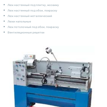
Люк настенный под плитку, мозаику
Люк настенный под обои, покраску
Люк настенный металлический
Люки напольные
Люк потолочный под обои, покраску
Вентиляционные решетки