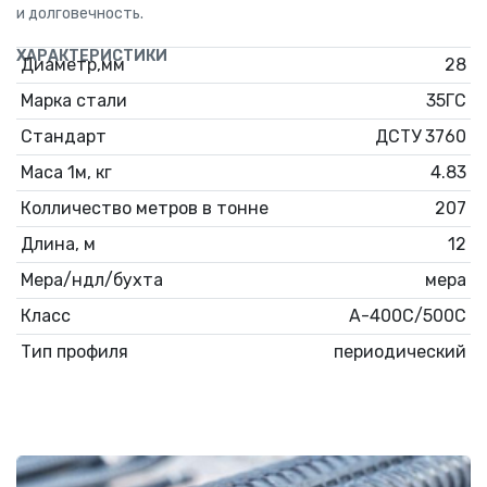
и долговечность.
ХАРАКТЕРИСТИКИ
Диаметр,мм
28
Марка стали
35ГС
Стандарт
ДСТУ 3760
Маса 1м, кг
4.83
Колличество метров в тонне
207
Длина, м
12
Мера/ндл/бухта
мера
Класс
А-400С/500С
Тип профиля
периодический