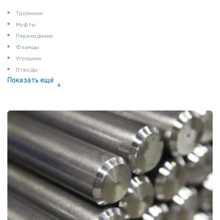
Тройники
Муфты
Переходники
Фланцы
Угольник
Отводы
Показать ещё
Заглушки
Ниппели
Соединение «американка»
Штуцеры
Сгоны
Удлинители для труб
Крестовины
Контргайки