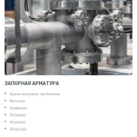
Т профиль алюминиевый
Пруток квадратный алюминиевый
Полоса алюминиевая
Пруток шестигранный алюминиевый
ЗАПОРНАЯ АРМАТУРА
Краны шаровые, пробковые
Вентили
Задвижки
Затворы
Клапаны
Фильтры