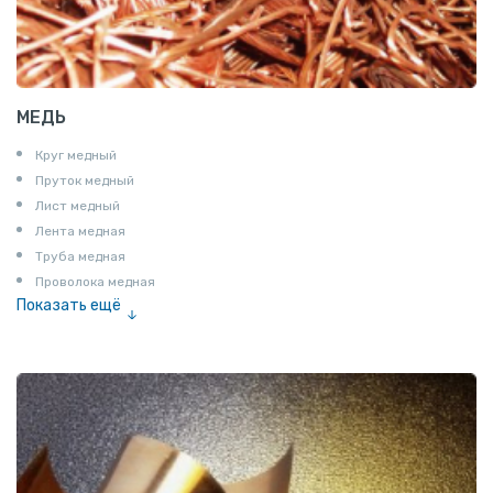
МЕДЬ
Круг медный
Пруток медный
Лист медный
Лента медная
Труба медная
Проволока медная
Показать ещё
Шина медная