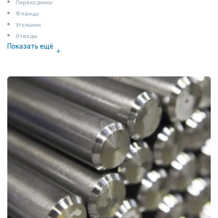
Переходники
Фланцы
Угольник
Отводы
Показать ещё
Заглушки
Ниппели
Соединение «американка»
Штуцеры
Сгоны
Удлинители для труб
Крестовины
Контргайки