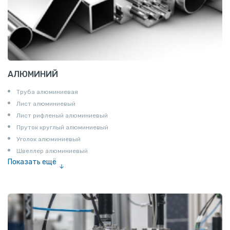
АЛЮМИНИЙ
Труба алюминиевая
Лист алюминиевый
Лист рифленый алюминиевый
Пруток круглый алюминиевый
Уголок алюминиевый
Швеллер алюминиевый
Показать ещё
Лента алюминиевая
Проволока алюминиевая
Шина электротехническая
Алюминиевая плита
Z профиль алюминиевый