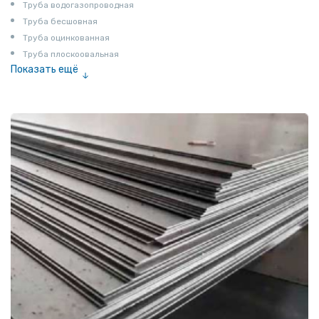
Труба водогазопроводная
Труба бесшовная
Труба оцинкованная
Труба плоскоовальная
Показать ещё
Труба эмалированная