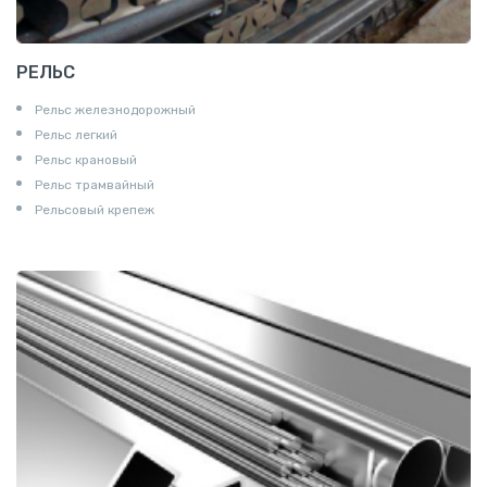
РЕЛЬС
Рельс железнодорожный
Рельс легкий
Рельс крановый
Рельс трамвайный
Рельсовый крепеж