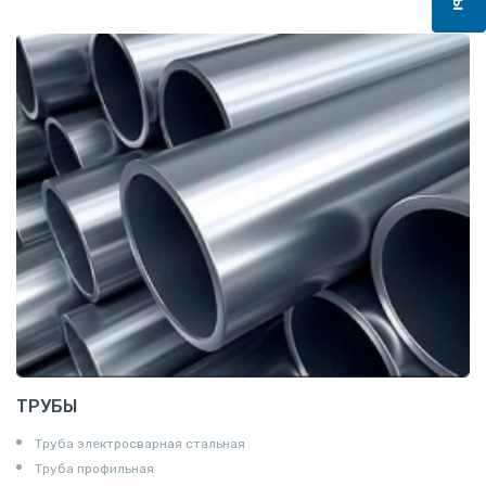
Квадрат
Катанка
Шестигранник
Полособульб
Полукруг
Шпунт Ларсена
ТРУБЫ
Труба электросварная стальная
Труба профильная