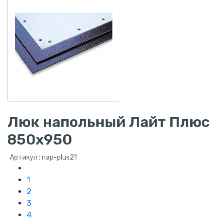
Люк напольный Лайт Плюс
850х950
Артикул : nap-plus21
1
2
3
4