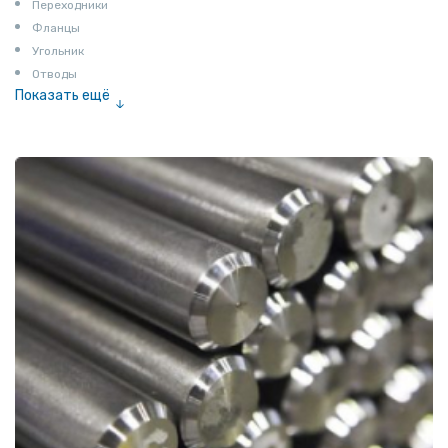
Переходники
Фланцы
Угольник
Отводы
Показать ещё
Заглушки
Ниппели
Соединение «американка»
Штуцеры
Сгоны
Удлинители для труб
Крестовины
Контргайки