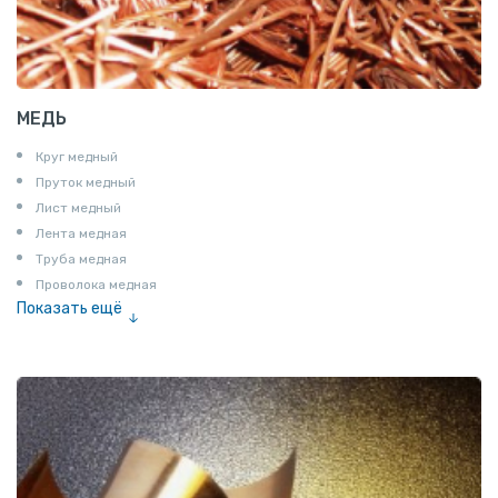
МЕДЬ
Круг медный
Пруток медный
Лист медный
Лента медная
Труба медная
Проволока медная
Показать ещё
Шина медная