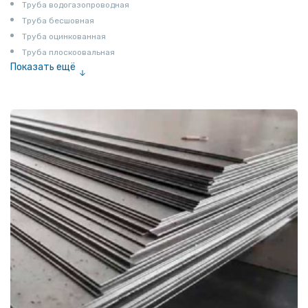
Труба водогазопроводная
Труба бесшовная
Труба оцинкованная
Труба плоскоовальная
Показать ещё
Труба эмалированная