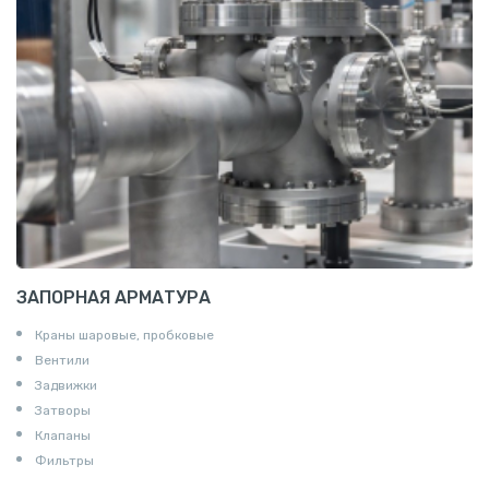
Т профиль алюминиевый
Пруток квадратный алюминиевый
Полоса алюминиевая
Пруток шестигранный алюминиевый
ЗАПОРНАЯ АРМАТУРА
Краны шаровые, пробковые
Вентили
Задвижки
Затворы
Клапаны
Фильтры