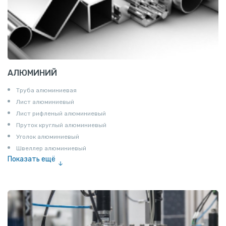
АЛЮМИНИЙ
Труба алюминиевая
Лист алюминиевый
Лист рифленый алюминиевый
Пруток круглый алюминиевый
Уголок алюминиевый
Швеллер алюминиевый
Показать ещё
Лента алюминиевая
Проволока алюминиевая
Шина электротехническая
Алюминиевая плита
Z профиль алюминиевый