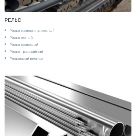
РЕЛЬС
Рельс железнодорожный
Рельс легкий
Рельс крановый
Рельс трамвайный
Рельсовый крепеж