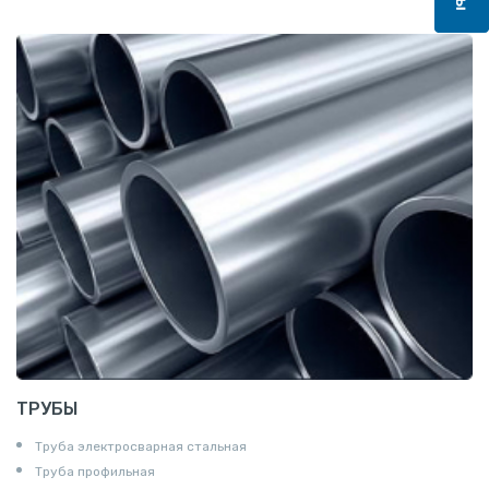
Квадрат
Катанка
Шестигранник
Полособульб
Полукруг
Шпунт Ларсена
ТРУБЫ
Труба электросварная стальная
Труба профильная