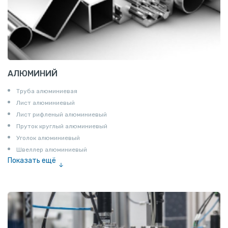
АЛЮМИНИЙ
Труба алюминиевая
Лист алюминиевый
Лист рифленый алюминиевый
Пруток круглый алюминиевый
Уголок алюминиевый
Швеллер алюминиевый
Показать ещё
Лента алюминиевая
Проволока алюминиевая
Шина электротехническая
Алюминиевая плита
Z профиль алюминиевый