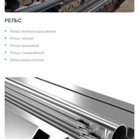
РЕЛЬС
Рельс железнодорожный
Рельс легкий
Рельс крановый
Рельс трамвайный
Рельсовый крепеж