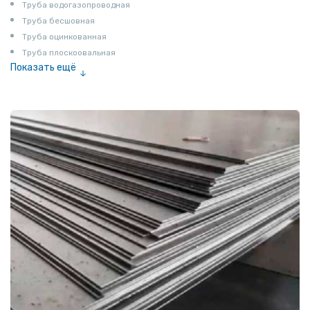
Труба водогазопроводная
Труба бесшовная
Труба оцинкованная
Труба плоскоовальная
Показать ещё
Труба эмалированная