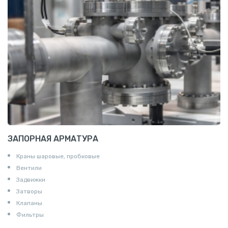
Т профиль алюминиевый
Пруток квадратный алюминиевый
Полоса алюминиевая
Пруток шестигранный алюминиевый
ЗАПОРНАЯ АРМАТУРА
Краны шаровые, пробковые
Вентили
Задвижки
Затворы
Клапаны
Фильтры