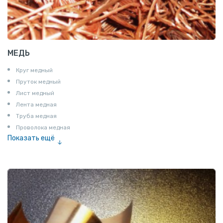
МЕДЬ
Круг медный
Пруток медный
Лист медный
Лента медная
Труба медная
Проволока медная
Показать ещё
Шина медная