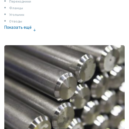
Переходники
Фланцы
Угольник
Отводы
Показать ещё
Заглушки
Ниппели
Соединение «американка»
Штуцеры
Сгоны
Удлинители для труб
Крестовины
Контргайки