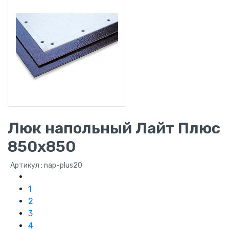
Люк напольный Лайт Плюс
850х850
Артикул : nap-plus20
1
2
3
4