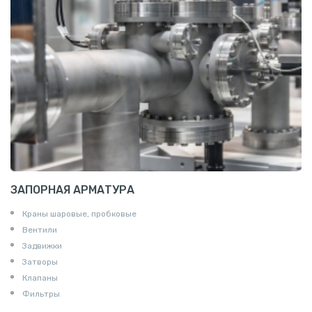
Т профиль алюминиевый
Пруток квадратный алюминиевый
Полоса алюминиевая
Пруток шестигранный алюминиевый
ЗАПОРНАЯ АРМАТУРА
Краны шаровые, пробковые
Вентили
Задвижки
Затворы
Клапаны
Фильтры