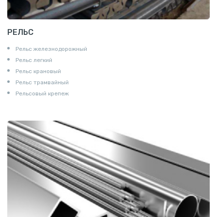
РЕЛЬС
Рельс железнодорожный
Рельс легкий
Рельс крановый
Рельс трамвайный
Рельсовый крепеж