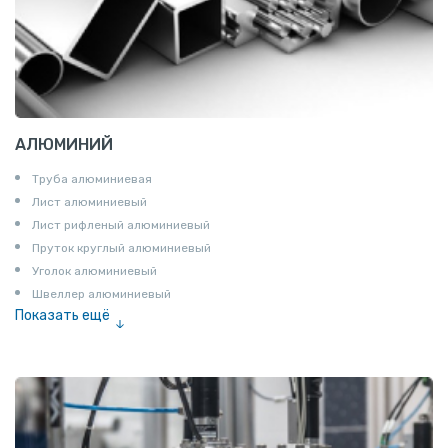
АЛЮМИНИЙ
Труба алюминиевая
Лист алюминиевый
Лист рифленый алюминиевый
Пруток круглый алюминиевый
Уголок алюминиевый
Швеллер алюминиевый
Показать ещё
Лента алюминиевая
Проволока алюминиевая
Шина электротехническая
Алюминиевая плита
Z профиль алюминиевый