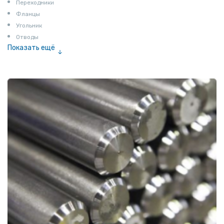
Переходники
Фланцы
Угольник
Отводы
Показать ещё
Заглушки
Ниппели
Соединение «американка»
Штуцеры
Сгоны
Удлинители для труб
Крестовины
Контргайки