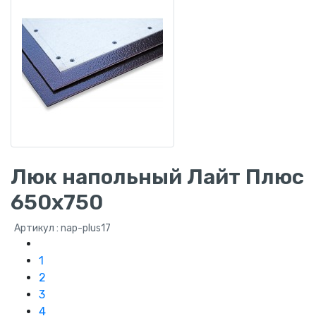
Люк напольный Лайт Плюс
650х750
Артикул : nap-plus17
1
2
3
4