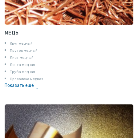
МЕДЬ
Круг медный
Пруток медный
Лист медный
Лента медная
Труба медная
Проволока медная
Показать ещё
Шина медная