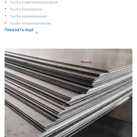
Труба водогазопроводная
Труба бесшовная
Труба оцинкованная
Труба плоскоовальная
Показать ещё
Труба эмалированная