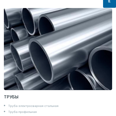
Квадрат
Катанка
Шестигранник
Полособульб
Полукруг
Шпунт Ларсена
ТРУБЫ
Труба электросварная стальная
Труба профильная