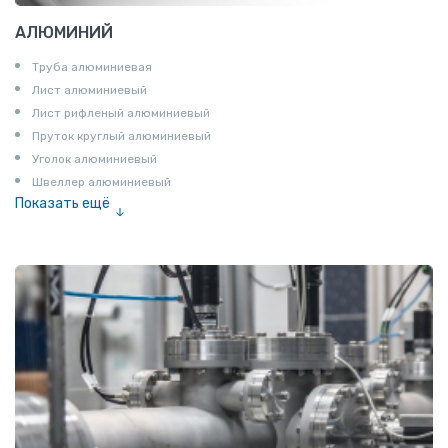
АЛЮМИНИЙ
Труба алюминиевая
Лист алюминиевый
Лист рифленый алюминиевый
Пруток круглый алюминиевый
Уголок алюминиевый
Швеллер алюминиевый
Показать ещё
Лента алюминиевая
Проволока алюминиевая
Шина электротехническая
Алюминиевая плита
Z профиль алюминиевый
Т профиль алюминиевый
Пруток квадратный алюминиевый
Полоса алюминиевая
Пруток шестигранный алюминиевый