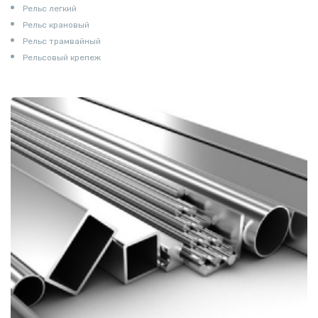
Рельс легкий
Рельс крановый
Рельс трамвайный
Рельсовый крепеж