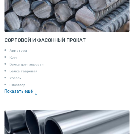
СОРТОВОЙ И ФАСОННЫЙ ПРОКАТ
Арматура
Круг
Балка двутавровая
Балка тавровая
Уголок
Швеллер
Показать ещё
Полоса
Квадрат
Катанка
Шестигранник
Полособульб
Полукруг