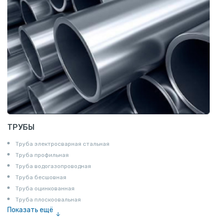
Шпунт Ларсена
ТРУБЫ
Труба электросварная стальная
Труба профильная
Труба водогазопроводная
Труба бесшовная
Труба оцинкованная
Труба плоскоовальная
Показать ещё