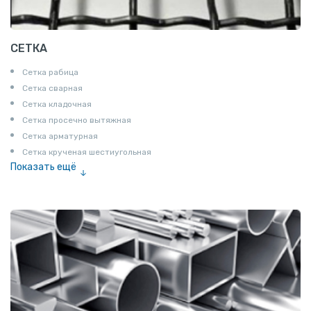
СЕТКА
Сетка рабица
Сетка сварная
Сетка кладочная
Сетка просечно вытяжная
Сетка арматурная
Сетка крученая шестиугольная
Показать ещё
Сетка тканая
Сетка канилированная