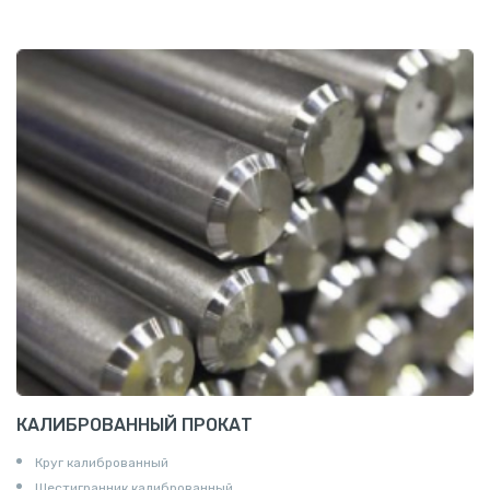
Заглушки
Ниппели
Соединение «американка»
Штуцеры
Сгоны
Удлинители для труб
Крестовины
Контргайки
КАЛИБРОВАННЫЙ ПРОКАТ
Круг калиброванный
Шестигранник калиброванный