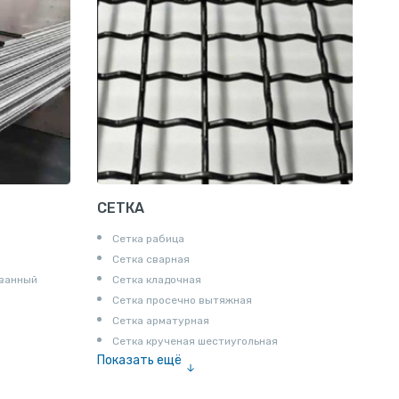
СЕТКА
Сетка рабица
Сетка сварная
ованный
Сетка кладочная
Сетка просечно вытяжная
Сетка арматурная
Сетка крученая шестиугольная
Показать ещё
Сетка тканая