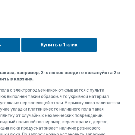
Купить в 1 клик
 заказа, например, 2-х люков введите пожалуйста 2 в
ить в корзину.
 пола с электроподъемником открывается с пульта
Люк выполнен таким образом, что укрывной материал
 уголка из нержавеющей стали. В крышку люка заливается
лучае укладки плитки вместо наливного пола такая
плитку от случайных механических повреждений.
сидный наливной пол, мрамор, керамогранит, дерево,
укция люка предусматривает наличие резинового
ышки люка. По запросу можно установить запасную