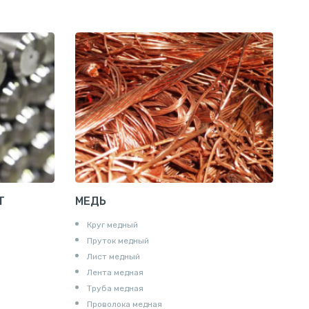
Лента алюминиевая
Проволока алюминиевая
Шина электротехническая
Алюминиевая плита
Z профиль алюминиевый
Т профиль алюминиевый
Пруток квадратный алюминиевый
Полоса алюминиевая
Пруток шестигранный алюминиевый
Т
МЕДЬ
Круг медный
Пруток медный
Лист медный
Лента медная
Труба медная
Проволока медная