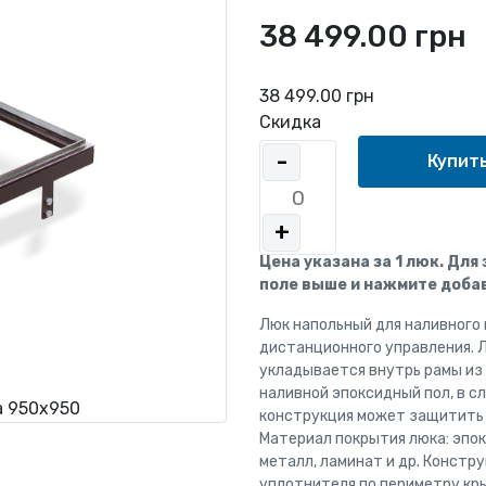
38 499.00 грн
38 499.00 грн
Скидка
-
+
Цена указана за 1 люк. Для
поле выше и нажмите добав
Люк напольный для наливного
дистанционного управления. 
укладывается внутрь рамы из
наливной эпоксидный пол, в с
а 950х950
конструкция может защитить 
Материал покрытия люка: эпок
металл, ламинат и др. Констр
уплотнителя по периметру кр