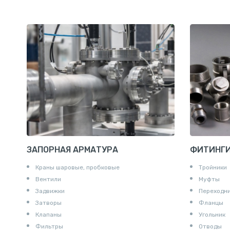
Шестигранник нержавеющий
Штрипс нержавеющий
ЗАПОРНАЯ АРМАТУРА
ФИТИНГ
Краны шаровые, пробковые
Тройники
Вентили
Муфты
Задвижки
Переходн
Затворы
Фланцы
Клапаны
Угольник
Фильтры
Отводы