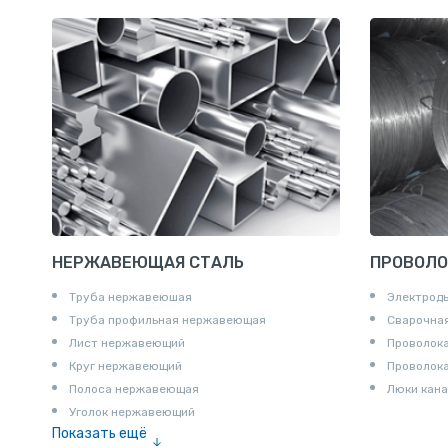
Квадрат
Катанка
Шестигранник
Полособульб
Полукруг
Шпунт Ларсена
НЕРЖАВЕЮЩАЯ СТАЛЬ
ПРОВОЛО
Труба нержавеюшая
Электрод
Труба профильная нержавеющая
Сварочная
Лист нержавеющий
Проволока
Круг нержавеющий
Проволок
Полоса нержавеющая
Люки кана
Уголок нержавеющий
Показать ещё