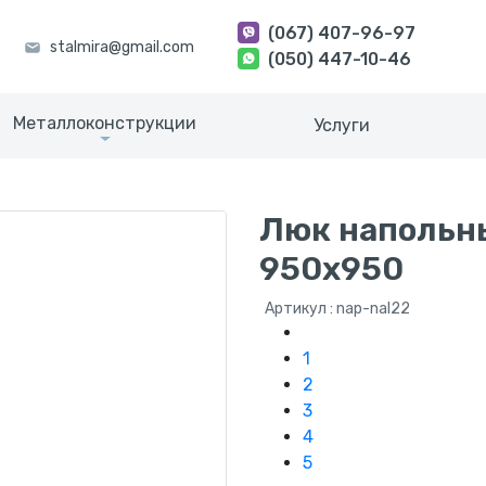
(067) 407-96-97
(050) 447-10-46
Металлоконструкции
Услуги
Люк напольны
950х950
Артикул : nap-nal22
1
2
3
4
5