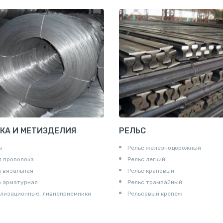
Профнастил и металлочерепица
КА И МЕТИЗДЕЛИЯ
РЕЛЬС
ы
Рельс железнодорожный
 проволока
Рельс легкий
 вязальная
Рельс крановый
а арматурная
Рельс трамвайный
лизационные, ливнеприемники
Рельсовый крепеж