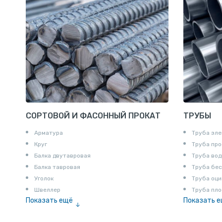
СОРТОВОЙ И ФАСОННЫЙ ПРОКАТ
ТРУБЫ
Арматура
Труба эле
Круг
Труба пр
Балка двутавровая
Труба вод
Балка тавровая
Труба бе
Уголок
Труба оци
Швеллер
Труба пло
Показать ещё
Показать 
Полоса
Труба эм