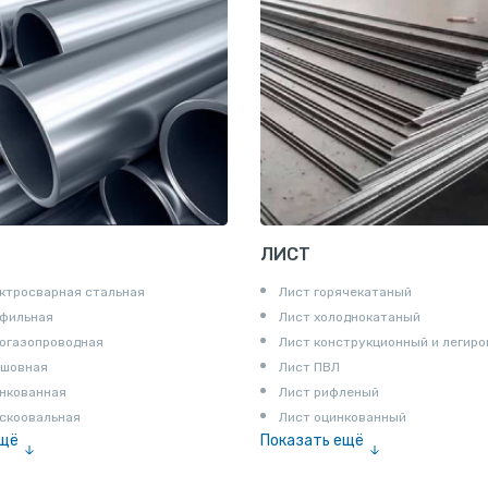
ЛИСТ
ктросварная стальная
Лист горячекатаный
офильная
Лист холоднокатаный
огазопроводная
Лист конструкционный и легир
сшовная
Лист ПВЛ
нкованная
Лист рифленый
скоовальная
Лист оцинкованный
ещё
Показать ещё
алированная
Рулон