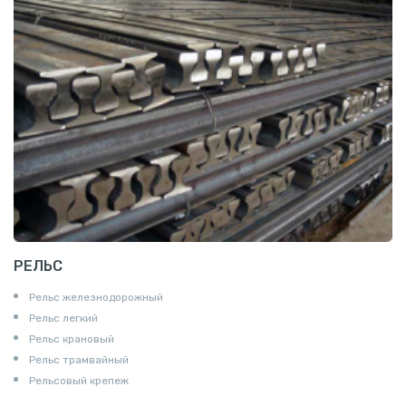
РЕЛЬС
Рельс железнодорожный
Рельс легкий
Рельс крановый
Рельс трамвайный
Рельсовый крепеж