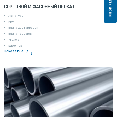
СОРТОВОЙ И ФАСОННЫЙ ПРОКАТ
Арматура
Круг
Балка двутавровая
Балка тавровая
Уголок
Швеллер
Показать ещё
Полоса
Квадрат
Катанка
Шестигранник
Полособульб
Полукруг
Шпунт Ларсена