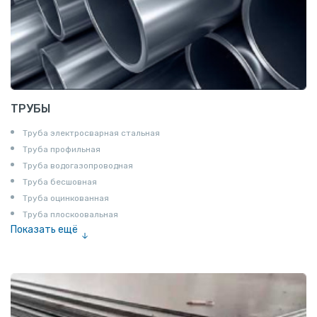
ТРУБЫ
Труба электросварная стальная
Труба профильная
Труба водогазопроводная
Труба бесшовная
Труба оцинкованная
Труба плоскоовальная
Показать ещё
Труба эмалированная