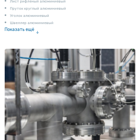
Лист рифленый алюминиевый
Пруток круглый алюминиевый
Уголок алюминиевый
Швеллер алюминиевый
Показать ещё
Лента алюминиевая
Проволока алюминиевая
Шина электротехническая
Алюминиевая плита
Z профиль алюминиевый
Т профиль алюминиевый
Пруток квадратный алюминиевый
Полоса алюминиевая
Пруток шестигранный алюминиевый