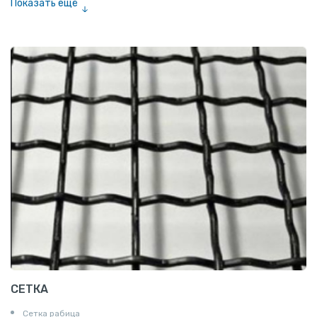
Показать ещё
Рулон
Профнастил и металлочерепица
СЕТКА
Сетка рабица