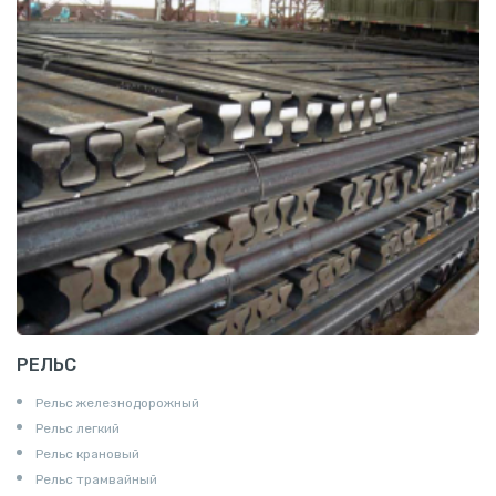
РЕЛЬС
Рельс железнодорожный
Рельс легкий
Рельс крановый
Рельс трамвайный