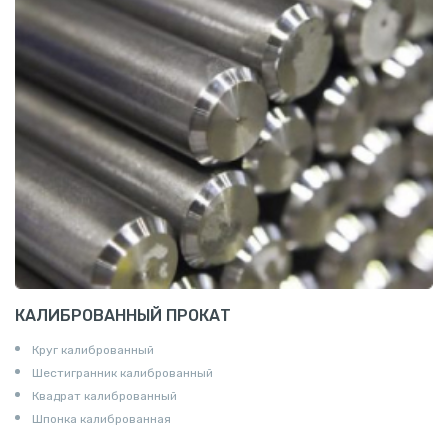
Штуцеры
Сгоны
Удлинители для труб
Крестовины
Контргайки
КАЛИБРОВАННЫЙ ПРОКАТ
Круг калиброванный
Шестигранник калиброванный
Квадрат калиброванный
Шпонка калиброванная