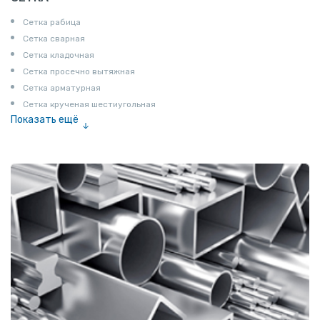
Сетка рабица
Сетка сварная
Сетка кладочная
Сетка просечно вытяжная
Сетка арматурная
Сетка крученая шестиугольная
Показать ещё
Сетка тканая
Сетка канилированная