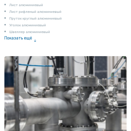
Лист алюминиевый
Лист рифленый алюминиевый
Пруток круглый алюминиевый
Уголок алюминиевый
Швеллер алюминиевый
Показать ещё
Лента алюминиевая
Проволока алюминиевая
Шина электротехническая
Алюминиевая плита
Z профиль алюминиевый
Т профиль алюминиевый
Пруток квадратный алюминиевый
Полоса алюминиевая
Пруток шестигранный алюминиевый