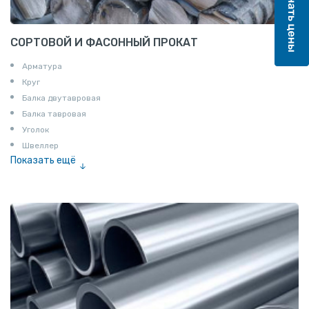
СОРТОВОЙ И ФАСОННЫЙ ПРОКАТ
Арматура
Круг
Балка двутавровая
Балка тавровая
Уголок
Швеллер
Показать ещё
Полоса
Квадрат
Катанка
Шестигранник
Полособульб
Полукруг
Шпунт Ларсена