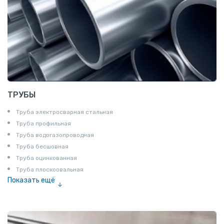
ТРУБЫ
Труба электросварная стальная
Труба профильная
Труба водогазопроводная
Труба бесшовная
Труба оцинкованная
Труба плоскоовальная
Показать ещё
Труба эмалированная