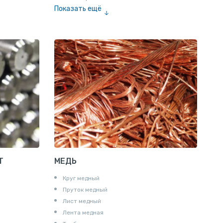
Показать ещё
Лента алюминиевая
Проволока алюминиевая
Шина электротехническая
Алюминиевая плита
Z профиль алюминиевый
Т профиль алюминиевый
Пруток квадратный алюминиевый
Полоса алюминиевая
Пруток шестигранный алюминиевый
Т
МЕДЬ
Круг медный
Пруток медный
Лист медный
Лента медная