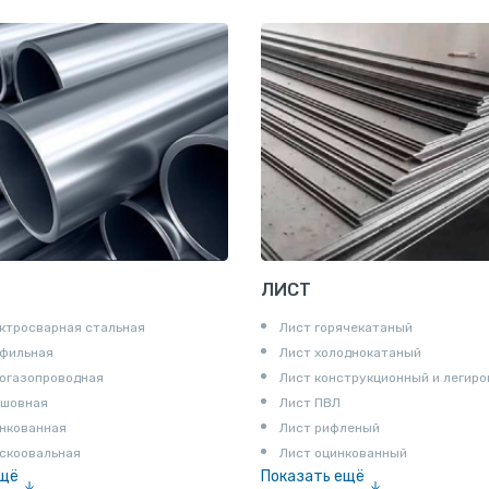
ЛИСТ
ктросварная стальная
Лист горячекатаный
офильная
Лист холоднокатаный
огазопроводная
Лист конструкционный и легир
сшовная
Лист ПВЛ
нкованная
Лист рифленый
скоовальная
Лист оцинкованный
ещё
Показать ещё