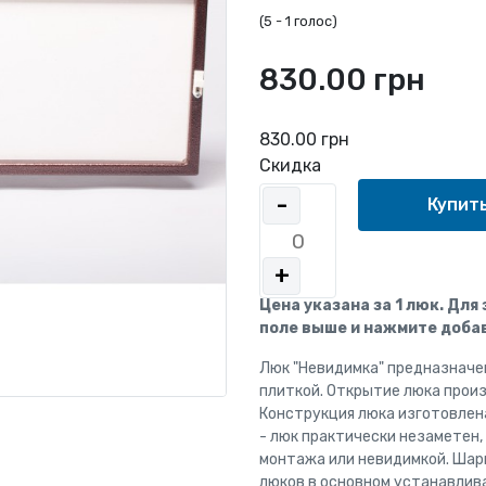
(
5
-
1 голос
)
830.00 грн
830.00 грн
Скидка
-
+
Цена указана за 1 люк. Для
поле выше и нажмите добав
Люк "Невидимка" предназначе
плиткой. Открытие люка прои
Конструкция люка изготовлена
- люк практически незаметен
монтажа или невидимкой. Шар
люков в основном устанавлив