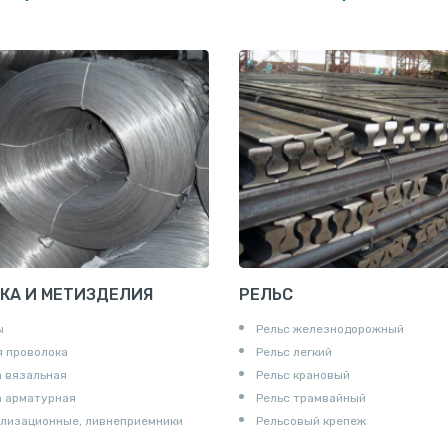
алированная
Рулон
Профнастил и металлочерепица
КА И МЕТИЗДЕЛИЯ
РЕЛЬС
ы
Рельс железнодорожный
 проволока
Рельс легкий
 вязальная
Рельс крановый
а арматурная
Рельс трамвайный
лизационные, ливнеприемники
Рельсовый крепеж