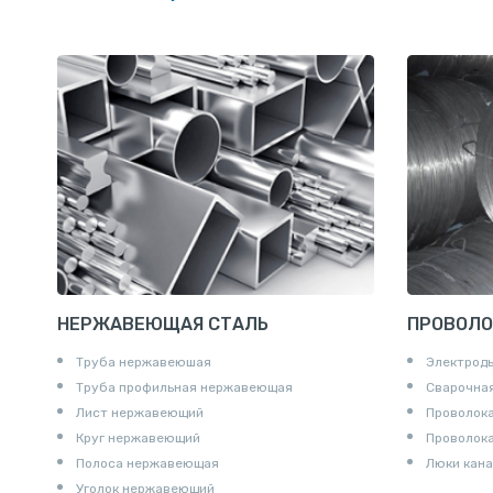
Полоса
Труба эм
Квадрат
Катанка
Шестигранник
Полособульб
Полукруг
Шпунт Ларсена
НЕРЖАВЕЮЩАЯ СТАЛЬ
ПРОВОЛО
Труба нержавеюшая
Электрод
Труба профильная нержавеющая
Сварочная
Лист нержавеющий
Проволока
Круг нержавеющий
Проволок
Полоса нержавеющая
Люки кана
Уголок нержавеющий