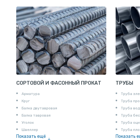
СОРТОВОЙ И ФАСОННЫЙ ПРОКАТ
ТРУБЫ
Арматура
Труба эле
Круг
Труба пр
Балка двутавровая
Труба вод
Балка тавровая
Труба бе
Уголок
Труба оци
Швеллер
Труба пло
Показать ещё
Показать 