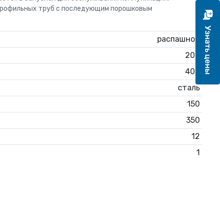
 профильных труб с последующим порошковым
распашной
200
400
сталь
150
350
12
1