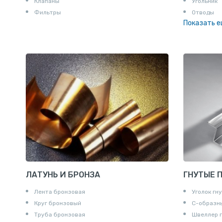
Клапаны
Угольник
Фильтры
Отводы
Показать 
Заглушки
Ниппели
Соединени
Штуцеры
Сгоны
Удлинител
Крестови
Контргайк
ЛАТУНЬ И БРОНЗА
ГНУТЫЕ 
Лента бронзовая
Уголок гн
Круг бронзовый
С-образн
Труба бронзовая
Швеллер 