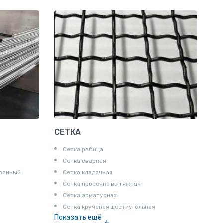
СЕТКА
Сетка рабица
Сетка сварная
ованный
Сетка кладочная
Сетка просечно вытяжная
Сетка арматурная
Сетка крученая шестиугольная
Показать ещё