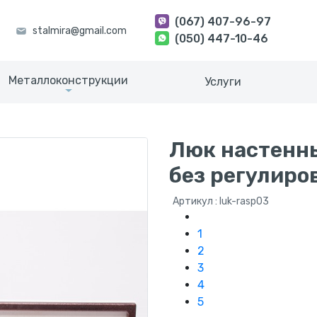
(067) 407-96-97
(050) 447-10-46
Металлоконструкции
Услуги
Люк настенн
без регулиро
Артикул : luk-rasp03
1
2
3
4
5