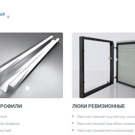
ещё
е «американка»
и для труб
ны
и
ПРОФИЛИ
ЛЮКИ РЕВИЗИОННЫЕ
утый
Люк настенный под плитку, моз
ый профиль
Люк настенный под обои, покра
гнутый
Люк настенный металлический