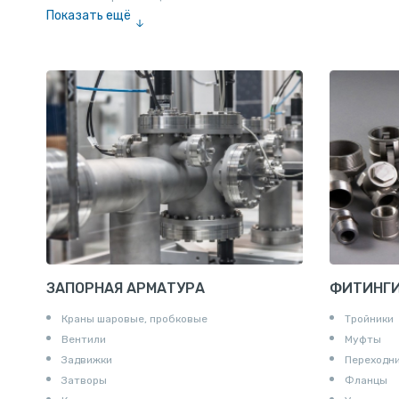
Показать ещё
Шестигранник нержавеющий
Штрипс нержавеющий
ЗАПОРНАЯ АРМАТУРА
ФИТИНГ
Краны шаровые, пробковые
Тройники
Вентили
Муфты
Задвижки
Переходн
Затворы
Фланцы