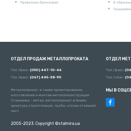
Проволока бронзовая
Z-образн
Траншейн
ОТДЕЛ ПРОДАЖ МЕТАЛЛОПРОКАТА
ОТДЕЛ МЕ
Тел./факс:
(050) 447-10-46
Тел./факс:
(0
Тел./факс:
(067) 445-38-90
Тел./viber:
(0
Металлопрокат, а также проектирование,
МЫ В СОЦС
изготовление и монтаж металлоконструкций.
Стальмира - метал, металлопрокат в Киеве:
арматура строительная, трубы, уголок стальной,
лист.
2005-2023. Copyright ©stalmira.ua