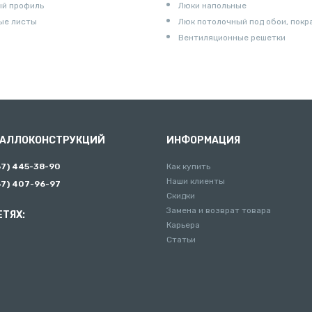
ый профиль
Люки напольные
ые листы
Люк потолочный под обои, покр
Вентиляционные решетки
ТАЛЛОКОНСТРУКЦИЙ
ИНФОРМАЦИЯ
67) 445-38-90
Как купить
Наши клиенты
67) 407-96-97
Скидки
Замена и возврат товара
ЕТЯХ:
Карьера
Статьи