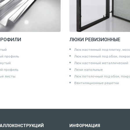
и
ПРОФИЛИ
ЛЮКИ РЕВИЗИОННЫЕ
утый
Люк настенный под плитку, моз
ый профиль
Люк настенный под обои, покра
гнутый
Люк настенный металлический
ый профиль
Люки напольные
ые листы
Люк потолочный под обои, покр
Вентиляционные решетки
ТАЛЛОКОНСТРУКЦИЙ
ИНФОРМАЦИЯ