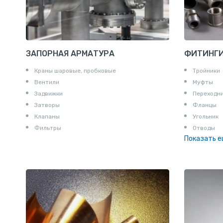
ЗАПОРНАЯ АРМАТУРА
ФИТИНГ
Краны шаровые, пробковые
Тройники
Вентили
Муфты
Задвижки
Переходн
Затворы
Фланцы
Клапаны
Угольник
Фильтры
Отводы
Показать 
Заглушки
Ниппели
Соединени
Штуцеры
Сгоны
Удлинител
Крестови