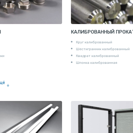
И
КАЛИБРОВАННЫЙ ПРОКА
Круг калиброванный
Шестигранник калиброванный
ики
Квадрат калиброванный
Шпонка калиброванная
ещё
е «американка»
и для труб
ны