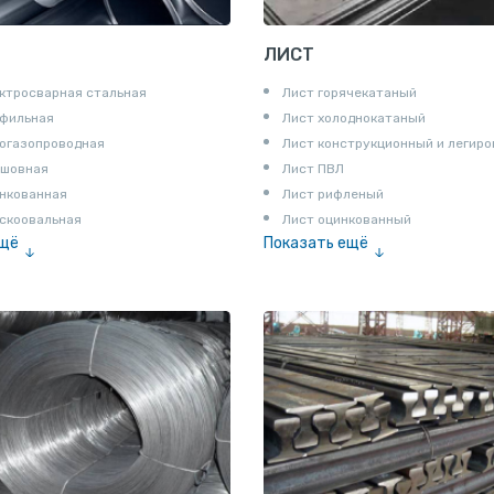
ЛИСТ
ктросварная стальная
Лист горячекатаный
офильная
Лист холоднокатаный
огазопроводная
Лист конструкционный и легир
сшовная
Лист ПВЛ
нкованная
Лист рифленый
скоовальная
Лист оцинкованный
ещё
Показать ещё
алированная
Рулон
Профнастил и металлочерепица