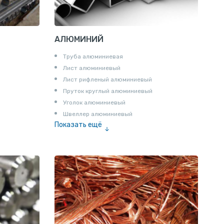
АЛЮМИНИЙ
Труба алюминиевая
Лист алюминиевый
Лист рифленый алюминиевый
Пруток круглый алюминиевый
Уголок алюминиевый
Швеллер алюминиевый
Показать ещё
Лента алюминиевая
Проволока алюминиевая
Шина электротехническая
Алюминиевая плита
Z профиль алюминиевый
Т профиль алюминиевый
Пруток квадратный алюминиевый
Полоса алюминиевая