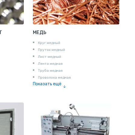
Пруток шестигранный алюминиевый
Т
МЕДЬ
Круг медный
Пруток медный
Лист медный
Лента медная
Труба медная
Проволока медная
Показать ещё
Шина медная