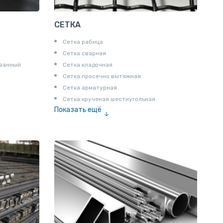
СЕТКА
Сетка рабица
Сетка сварная
ованный
Сетка кладочная
Сетка просечно вытяжная
Сетка арматурная
Сетка крученая шестиугольная
Показать ещё
Сетка тканая
Сетка канилированная