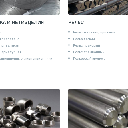
КА И МЕТИЗДЕЛИЯ
РЕЛЬС
ы
Рельс железнодорожный
 проволока
Рельс легкий
 вязальная
Рельс крановый
а арматурная
Рельс трамвайный
лизационные, ливнеприемники
Рельсовый крепеж