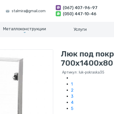
(067) 407-96-97
(050) 447-10-46
Металлоконструкции
Услуги
Люк под покр
700х1400х80
Артикул : luk-pokraska35
1
2
3
4
5