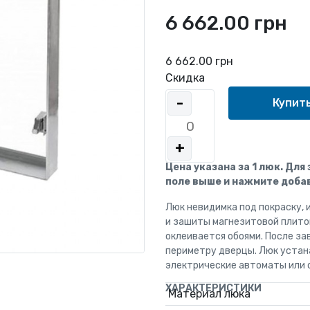
6 662.00 грн
6 662.00 грн
Скидка
-
+
Цена указана за 1 люк. Для
поле выше и нажмите добав
Люк невидимка под покраску, 
и зашиты магнезитовой плито
оклеивается обоями. После за
периметру дверцы. Люк устан
электрические автоматы или 
ХАРАКТЕРИСТИКИ
Материал люка