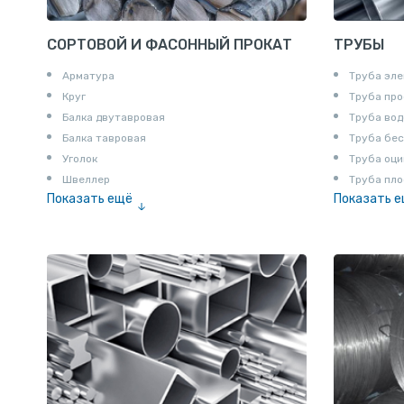
СОРТОВОЙ И ФАСОННЫЙ ПРОКАТ
ТРУБЫ
Арматура
Труба эле
Круг
Труба пр
Балка двутавровая
Труба вод
Балка тавровая
Труба бе
Уголок
Труба оци
Швеллер
Труба пло
Показать ещё
Показать 
Полоса
Труба эм
Квадрат
Катанка
Шестигранник
Полособульб
Полукруг
Шпунт Ларсена