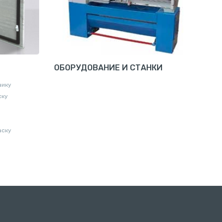
ОБОРУДОВАНИЕ И СТАНКИ
аику
ску
аску