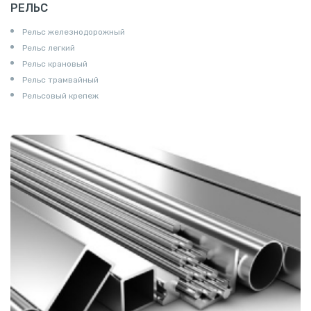
РЕЛЬС
Рельс железнодорожный
Рельс легкий
Рельс крановый
Рельс трамвайный
Рельсовый крепеж