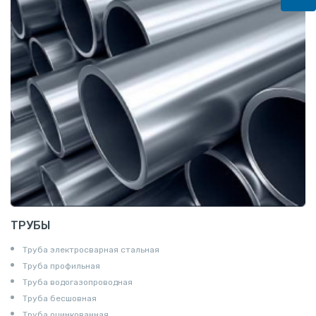
Шестигранник
Полособульб
Полукруг
Шпунт Ларсена
ТРУБЫ
Труба электросварная стальная
Труба профильная
Труба водогазопроводная
Труба бесшовная
Труба оцинкованная