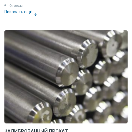
Отводы
Показать ещё
Заглушки
Ниппели
Соединение «американка»
Штуцеры
Сгоны
Удлинители для труб
Крестовины
Контргайки
КАЛИБРОВАННЫЙ ПРОКАТ