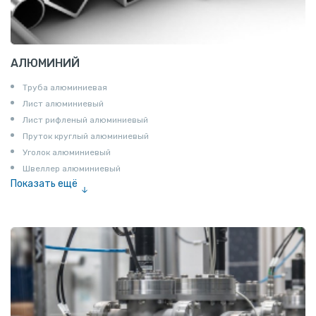
АЛЮМИНИЙ
Труба алюминиевая
Лист алюминиевый
Лист рифленый алюминиевый
Пруток круглый алюминиевый
Уголок алюминиевый
Швеллер алюминиевый
Показать ещё
Лента алюминиевая
Проволока алюминиевая
Шина электротехническая
Алюминиевая плита
Z профиль алюминиевый
Т профиль алюминиевый
Пруток квадратный алюминиевый
Полоса алюминиевая