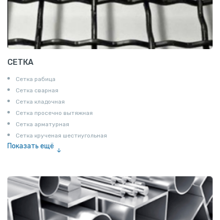
СЕТКА
Сетка рабица
Сетка сварная
Сетка кладочная
Сетка просечно вытяжная
Сетка арматурная
Сетка крученая шестиугольная
Показать ещё
Сетка тканая
Сетка канилированная