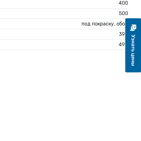
400
500
под покраску, обои
392
492
1