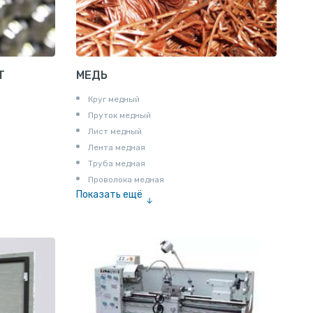
Пруток шестигранный алюминиевый
Т
МЕДЬ
Круг медный
Пруток медный
Лист медный
Лента медная
Труба медная
Проволока медная
Показать ещё
Шина медная