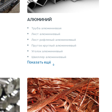
АЛЮМИНИЙ
Труба алюминиевая
Лист алюминиевый
Лист рифленый алюминиевый
Пруток круглый алюминиевый
Уголок алюминиевый
Швеллер алюминиевый
Показать ещё
Лента алюминиевая
Проволока алюминиевая
Шина электротехническая
Алюминиевая плита
Z профиль алюминиевый
Т профиль алюминиевый
Пруток квадратный алюминиевый
Полоса алюминиевая