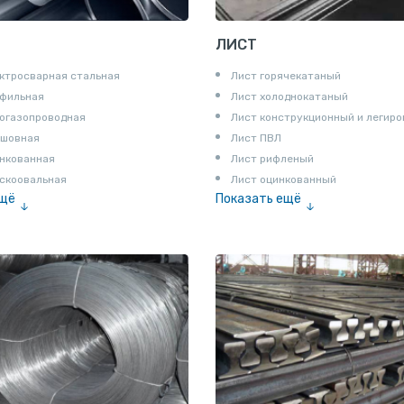
ЛИСТ
ктросварная стальная
Лист горячекатаный
офильная
Лист холоднокатаный
огазопроводная
Лист конструкционный и легир
сшовная
Лист ПВЛ
нкованная
Лист рифленый
скоовальная
Лист оцинкованный
ещё
Показать ещё
алированная
Рулон
Профнастил и металлочерепица