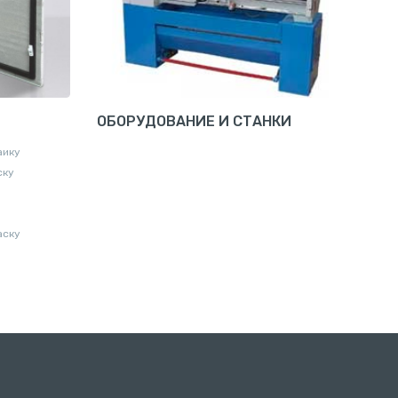
ОБОРУДОВАНИЕ И СТАНКИ
аику
ску
аску