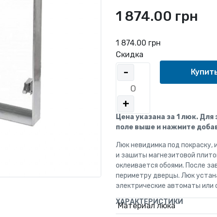
1 874.00 грн
1 874.00 грн
Скидка
-
+
Цена указана за 1 люк. Для
поле выше и нажмите добав
Люк невидимка под покраску, 
и зашиты магнезитовой плито
оклеивается обоями. После за
периметру дверцы. Люк устан
электрические автоматы или 
ХАРАКТЕРИСТИКИ
Материал люка