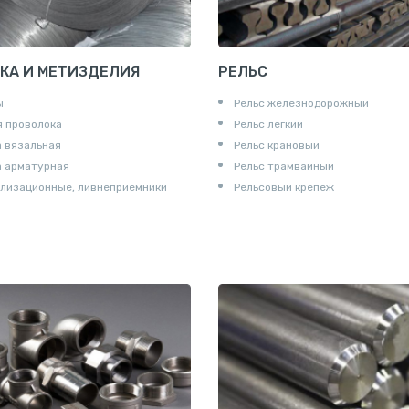
КА И МЕТИЗДЕЛИЯ
РЕЛЬС
ы
Рельс железнодорожный
 проволока
Рельс легкий
 вязальная
Рельс крановый
а арматурная
Рельс трамвайный
лизационные, ливнеприемники
Рельсовый крепеж