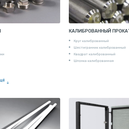
И
КАЛИБРОВАННЫЙ ПРОКА
Круг калиброванный
Шестигранник калиброванный
ики
Квадрат калиброванный
Шпонка калиброванная
ещё
е «американка»
и для труб
ны