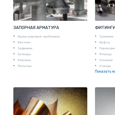
ЗАПОРНАЯ АРМАТУРА
ФИТИНГ
Краны шаровые, пробковые
Тройники
Вентили
Муфты
Задвижки
Переходн
Затворы
Фланцы
Клапаны
Угольник
Фильтры
Отводы
Показать 
Заглушки
Ниппели
Соединени
Штуцеры
Сгоны
Удлинител
Крестови