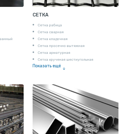
СЕТКА
Сетка рабица
Сетка сварная
ованный
Сетка кладочная
Сетка просечно вытяжная
Сетка арматурная
Сетка крученая шестиугольная
Показать ещё
Сетка тканая
Сетка канилированная