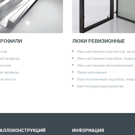
и
ПРОФИЛИ
ЛЮКИ РЕВИЗИОННЫЕ
утый
Люк настенный под плитку, моз
ый профиль
Люк настенный под обои, покра
гнутый
Люк настенный металлический
ый профиль
Люки напольные
ые листы
Люк потолочный под обои, покр
Вентиляционные решетки
ТАЛЛОКОНСТРУКЦИЙ
ИНФОРМАЦИЯ