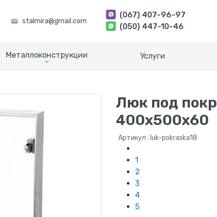
(067) 407-96-97
(050) 447-10-46
Металлоконструкции
Услуги
Люк под покр
400х500х60
Артикул : luk-pokraska18
1
2
3
4
5