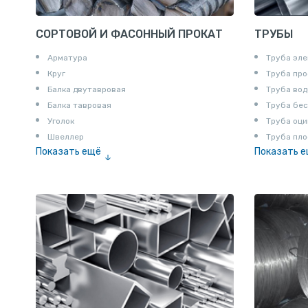
СОРТОВОЙ И ФАСОННЫЙ ПРОКАТ
ТРУБЫ
Арматура
Труба эле
Круг
Труба пр
Балка двутавровая
Труба вод
Балка тавровая
Труба бе
Уголок
Труба оци
Швеллер
Труба пло
Показать ещё
Показать 
Полоса
Труба эм
Квадрат
Катанка
Шестигранник
Полособульб
Полукруг
Шпунт Ларсена