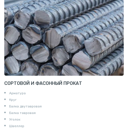
СОРТОВОЙ И ФАСОННЫЙ ПРОКАТ
Арматура
Круг
Балка двутавровая
Балка тавровая
Уголок
Швеллер