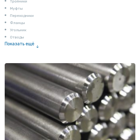
Тройники
Муфты
Переходники
Фланцы
Угольник
Отводы
Показать ещё
Заглушки
Ниппели
Соединение «американка»
Штуцеры
Сгоны
Удлинители для труб
Крестовины
Контргайки