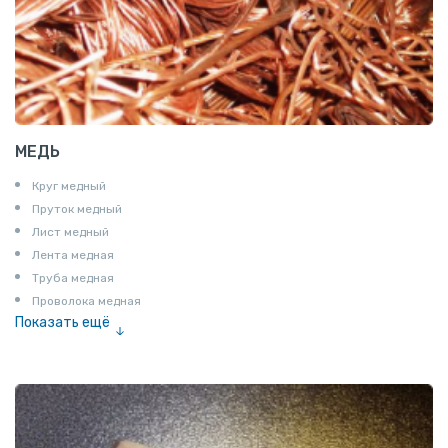
МЕДЬ
Круг медный
Пруток медный
Лист медный
Лента медная
Труба медная
Проволока медная
Показать ещё
Шина медная