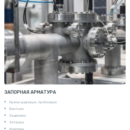
Алюминиевая плита
Z профиль алюминиевый
Т профиль алюминиевый
Пруток квадратный алюминиевый
Полоса алюминиевая
Пруток шестигранный алюминиевый
ЗАПОРНАЯ АРМАТУРА
Краны шаровые, пробковые
Вентили
Задвижки
Затворы
Клапаны