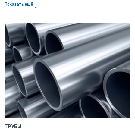
Показать ещё
Полоса
Квадрат
Катанка
Шестигранник
Полособульб
Полукруг
Шпунт Ларсена
ТРУБЫ