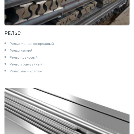
РЕЛЬС
Рельс железнодорожный
Рельс легкий
Рельс крановый
Рельс трамвайный
Рельсовый крепеж