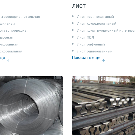
ЛИСТ
ктросварная стальная
Лист горячекатаный
офильная
Лист холоднокатаный
огазопроводная
Лист конструкционный и легир
сшовная
Лист ПВЛ
нкованная
Лист рифленый
скоовальная
Лист оцинкованный
ещё
Показать ещё
алированная
Рулон
Профнастил и металлочерепица