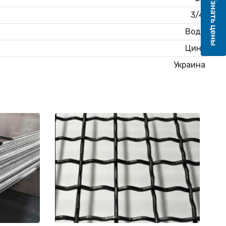
3/4'
Вода
Цинк
Украина