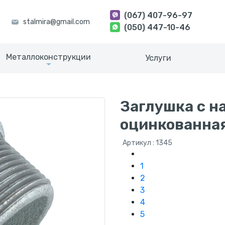
(067) 407-96-97
(050) 447-10-46
Металлоконструкции
Услуги
Заглушка с н
оцинкованная
Артикул : 1345
1
2
3
4
5