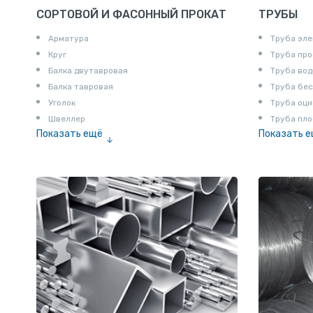
СОРТОВОЙ И ФАСОННЫЙ ПРОКАТ
ТРУБЫ
Арматура
Труба эле
Круг
Труба пр
Балка двутавровая
Труба вод
Балка тавровая
Труба бе
Уголок
Труба оци
Швеллер
Труба пло
Показать ещё
Показать 
Полоса
Труба эм
Квадрат
Катанка
Шестигранник
Полособульб
Полукруг
Шпунт Ларсена