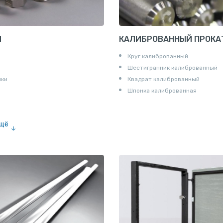
И
КАЛИБРОВАННЫЙ ПРОКА
Круг калиброванный
Шестигранник калиброванный
ики
Квадрат калиброванный
Шпонка калиброванная
ещё
е «американка»
и для труб
ны
и