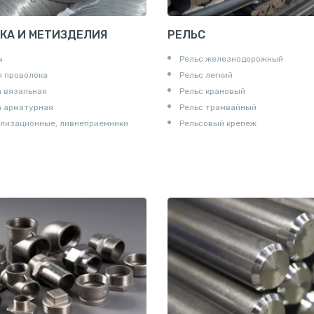
КА И МЕТИЗДЕЛИЯ
РЕЛЬС
ы
Рельс железнодорожный
 проволока
Рельс легкий
 вязальная
Рельс крановый
а арматурная
Рельс трамвайный
лизационные, ливнеприемники
Рельсовый крепеж