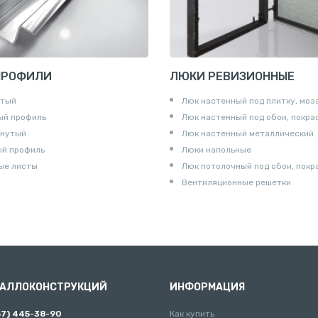
ПРОФИЛИ
ЛЮКИ РЕВИЗИОННЫЕ
утый
Люк настенный под плитку, моз
ый профиль
Люк настенный под обои, покра
гнутый
Люк настенный металлический
ый профиль
Люки напольные
ые листы
Люк потолочный под обои, покр
Вентиляционные решетки
ТАЛЛОКОНСТРУКЦИЙ
ИНФОРМАЦИЯ
67) 445-38-90
Как купить