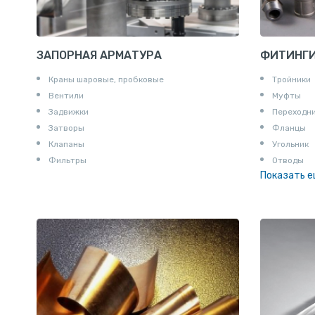
ЗАПОРНАЯ АРМАТУРА
ФИТИНГ
Краны шаровые, пробковые
Тройники
Вентили
Муфты
Задвижки
Переходн
Затворы
Фланцы
Клапаны
Угольник
Фильтры
Отводы
Показать 
Заглушки
Ниппели
Соединени
Штуцеры
Сгоны
Удлинител
Крестови
Контргайк