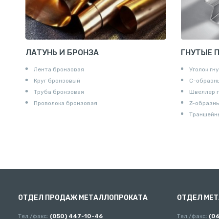
ЛАТУНЬ И БРОНЗА
ГНУТЫЕ 
Лента бронзовая
Уголок гн
Круг бронзовый
С-образн
Труба бронзовая
Швеллер 
Проволока бронзовая
Z-образн
Траншейн
ОТДЕЛ ПРОДАЖ МЕТАЛЛОПРОКАТА
ОТДЕЛ МЕ
Тел./факс:
(050) 447-10-46
Тел./факс:
(0