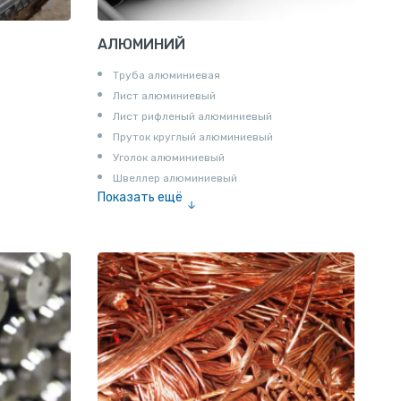
АЛЮМИНИЙ
Труба алюминиевая
Лист алюминиевый
Лист рифленый алюминиевый
Пруток круглый алюминиевый
Уголок алюминиевый
Швеллер алюминиевый
Показать ещё
Лента алюминиевая
Проволока алюминиевая
Шина электротехническая
Алюминиевая плита
Z профиль алюминиевый
Т профиль алюминиевый
Пруток квадратный алюминиевый
Полоса алюминиевая
Пруток шестигранный алюминиевый