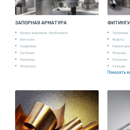
ЗАПОРНАЯ АРМАТУРА
ФИТИНГ
Краны шаровые, пробковые
Тройники
Вентили
Муфты
Задвижки
Переходн
Затворы
Фланцы
Клапаны
Угольник
Фильтры
Отводы
Показать 
Заглушки
Ниппели
Соединени
Штуцеры
Сгоны
Удлинител
Крестови
Контргайк