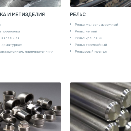
КА И МЕТИЗДЕЛИЯ
РЕЛЬС
ы
Рельс железнодорожный
 проволока
Рельс легкий
 вязальная
Рельс крановый
а арматурная
Рельс трамвайный
лизационные, ливнеприемники
Рельсовый крепеж