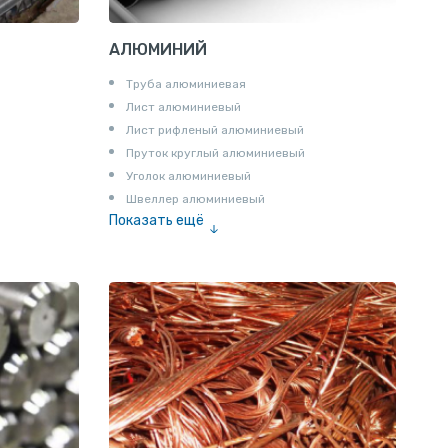
АЛЮМИНИЙ
Труба алюминиевая
Лист алюминиевый
Лист рифленый алюминиевый
Пруток круглый алюминиевый
Уголок алюминиевый
Швеллер алюминиевый
Показать ещё
Лента алюминиевая
Проволока алюминиевая
Шина электротехническая
Алюминиевая плита
Z профиль алюминиевый
Т профиль алюминиевый
Пруток квадратный алюминиевый
Полоса алюминиевая
Пруток шестигранный алюминиевый