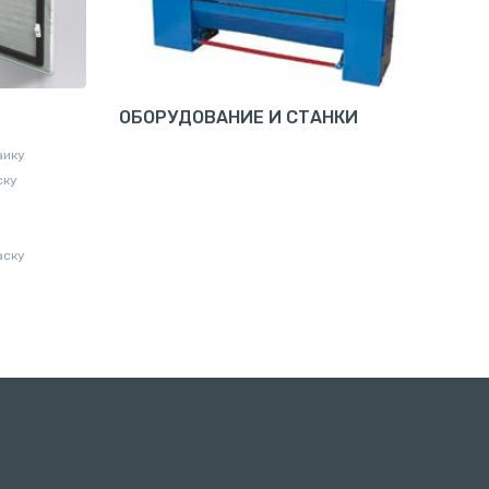
ОБОРУДОВАНИЕ И СТАНКИ
аику
ску
аску