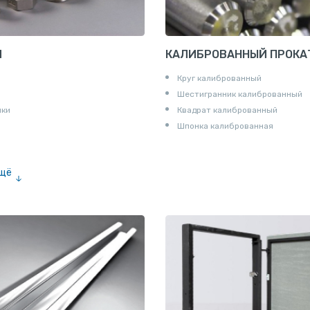
И
КАЛИБРОВАННЫЙ ПРОКА
Круг калиброванный
Шестигранник калиброванный
ики
Квадрат калиброванный
Шпонка калиброванная
ещё
е «американка»
и для труб
ны
и