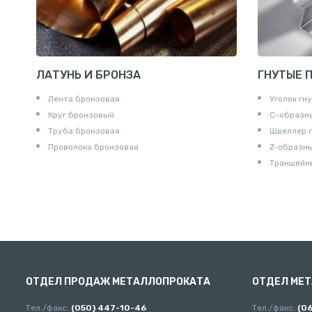
ЛАТУНЬ И БРОНЗА
ГНУТЫЕ 
Лента бронзовая
Уголок гн
Круг бронзовый
С-образн
Труба бронзовая
Швеллер 
Проволока бронзовая
Z-образн
Траншейн
ОТДЕЛ ПРОДАЖ МЕТАЛЛОПРОКАТА
ОТДЕЛ МЕ
Тел./факс:
(050) 447-10-46
Тел./факс:
(0