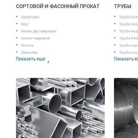
СОРТОВОЙ И ФАСОННЫЙ ПРОКАТ
ТРУБЫ
Арматура
Труба эле
Круг
Труба пр
Балка двутавровая
Труба вод
Балка тавровая
Труба бе
Уголок
Труба оци
Швеллер
Труба пло
Показать ещё
Показать 
Полоса
Труба эм
Квадрат
Катанка
Шестигранник
Полособульб
Полукруг
Шпунт Ларсена