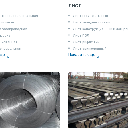
ЛИСТ
ктросварная стальная
Лист горячекатаный
офильная
Лист холоднокатаный
огазопроводная
Лист конструкционный и легир
сшовная
Лист ПВЛ
нкованная
Лист рифленый
скоовальная
Лист оцинкованный
ещё
Показать ещё
алированная
Рулон
Профнастил и металлочерепица