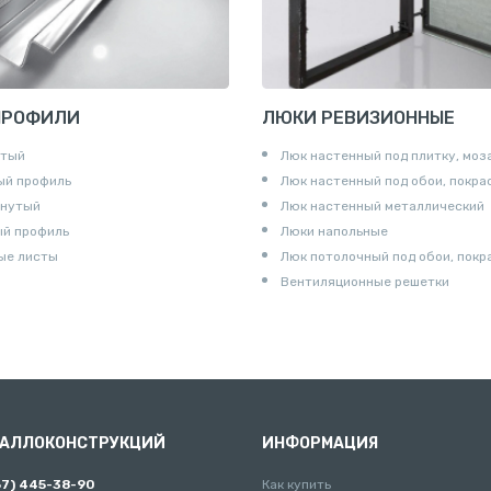
ПРОФИЛИ
ЛЮКИ РЕВИЗИОННЫЕ
утый
Люк настенный под плитку, моз
ый профиль
Люк настенный под обои, покра
гнутый
Люк настенный металлический
ый профиль
Люки напольные
ые листы
Люк потолочный под обои, покр
Вентиляционные решетки
ТАЛЛОКОНСТРУКЦИЙ
ИНФОРМАЦИЯ
67) 445-38-90
Как купить