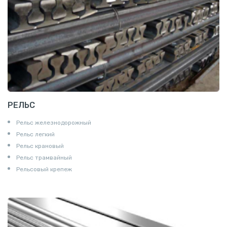
РЕЛЬС
Рельс железнодорожный
Рельс легкий
Рельс крановый
Рельс трамвайный
Рельсовый крепеж