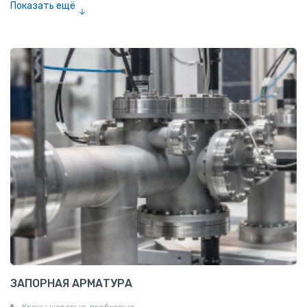
Показать ещё
Лента алюминиевая
Проволока алюминиевая
Шина электротехническая
Алюминиевая плита
Z профиль алюминиевый
Т профиль алюминиевый
Пруток квадратный алюминиевый
Полоса алюминиевая
Пруток шестигранный алюминиевый
ЗАПОРНАЯ АРМАТУРА
Краны шаровые, пробковые