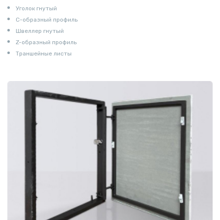
Уголок гнутый
С-образный профиль
Швеллер гнутый
Z-образный профиль
Траншейные листы