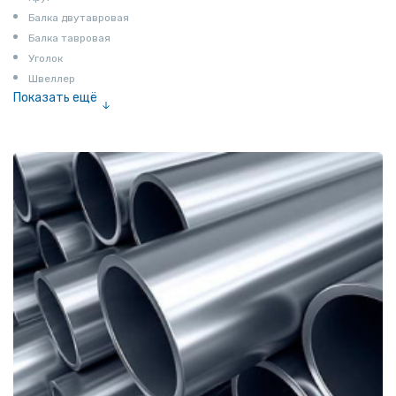
Балка двутавровая
Балка тавровая
Уголок
Швеллер
Показать ещё
Полоса
Квадрат
Катанка
Шестигранник
Полособульб
Полукруг
Шпунт Ларсена