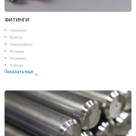
ФИТИНГИ
Тройники
Муфты
Переходники
Фланцы
Угольник
Отводы
Показать ещё
Заглушки
Ниппели
Соединение «американка»
Штуцеры
Сгоны
Удлинители для труб
Крестовины
Контргайки