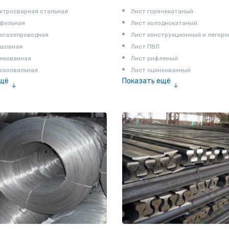
ктросварная стальная
Лист горячекатаный
офильная
Лист холоднокатаный
огазопроводная
Лист конструкционный и легир
сшовная
Лист ПВЛ
нкованная
Лист рифленый
скоовальная
Лист оцинкованный
ещё
Показать ещё
алированная
Рулон
Профнастил и металлочерепица