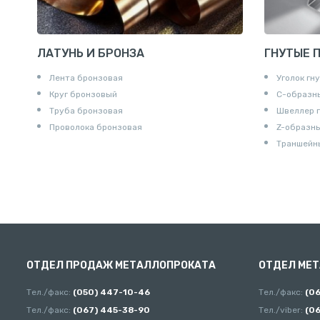
ЛАТУНЬ И БРОНЗА
ГНУТЫЕ 
Лента бронзовая
Уголок гн
Круг бронзовый
С-образн
Труба бронзовая
Швеллер 
Проволока бронзовая
Z-образн
Траншейн
ОТДЕЛ ПРОДАЖ МЕТАЛЛОПРОКАТА
ОТДЕЛ МЕ
Тел./факс:
(050) 447-10-46
Тел./факс:
(0
Тел./факс:
(067) 445-38-90
Тел./viber:
(0