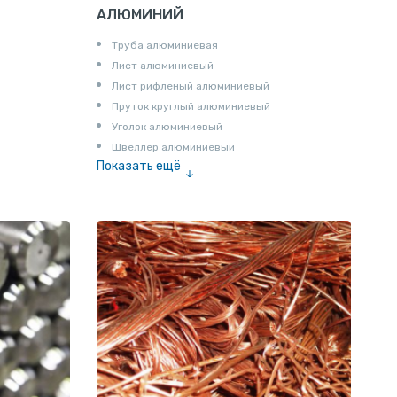
АЛЮМИНИЙ
Труба алюминиевая
Лист алюминиевый
Лист рифленый алюминиевый
Пруток круглый алюминиевый
Уголок алюминиевый
Швеллер алюминиевый
Показать ещё
Лента алюминиевая
Проволока алюминиевая
Шина электротехническая
Алюминиевая плита
Z профиль алюминиевый
Т профиль алюминиевый
Пруток квадратный алюминиевый
Полоса алюминиевая
Пруток шестигранный алюминиевый