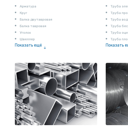
Арматура
Труба эле
Круг
Труба пр
Балка двутавровая
Труба вод
Балка тавровая
Труба бе
Уголок
Труба оци
Швеллер
Труба пло
Показать ещё
Показать 
Полоса
Труба эм
Квадрат
Катанка
Шестигранник
Полособульб
Полукруг
Шпунт Ларсена