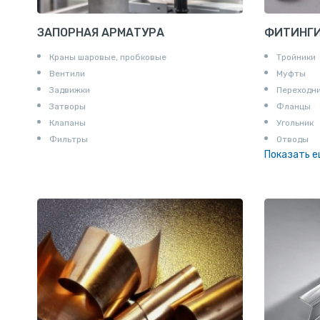
ЗАПОРНАЯ АРМАТУРА
ФИТИНГ
Краны шаровые, пробковые
Тройники
Вентили
Муфты
Задвижки
Переходн
Затворы
Фланцы
Клапаны
Угольник
Фильтры
Отводы
Показать 
Заглушки
Ниппели
Соединени
Штуцеры
Сгоны
Удлинител
Крестови
Контргайк