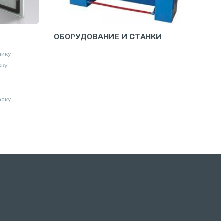
ОБОРУДОВАНИЕ И СТАНКИ
аику
ску
аску