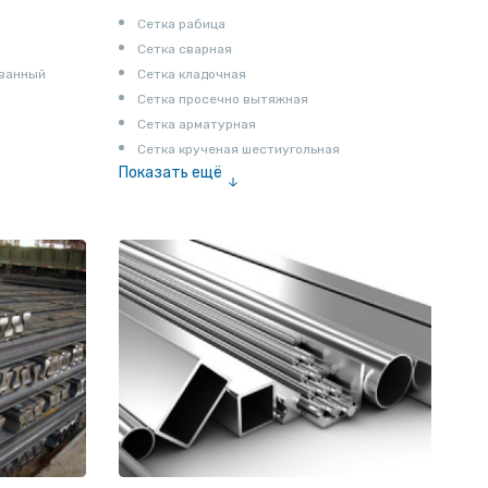
Сетка рабица
Сетка сварная
ованный
Сетка кладочная
Сетка просечно вытяжная
Сетка арматурная
Сетка крученая шестиугольная
Показать ещё
Сетка тканая
Сетка канилированная