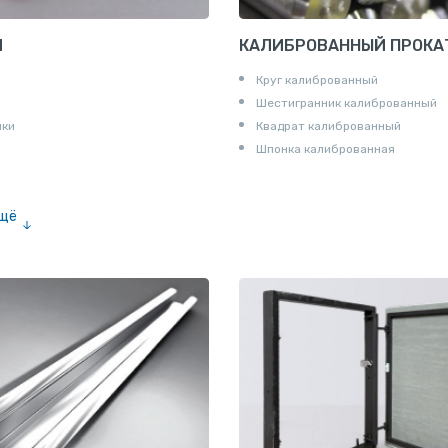
И
КАЛИБРОВАННЫЙ ПРОКА
Круг калиброванный
Шестигранник калиброванный
ики
Квадрат калиброванный
Шпонка калиброванная
ещё
е «американка»
и для труб
ны
и