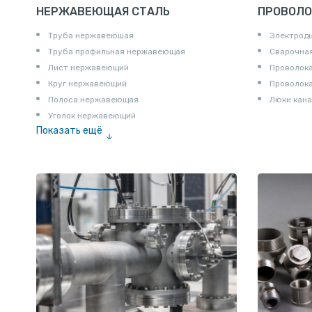
НЕРЖАВЕЮЩАЯ СТАЛЬ
ПРОВОЛО
Труба нержавеюшая
Электрод
Труба профильная нержавеющая
Сварочная
Лист нержавеющий
Проволока
Круг нержавеющий
Проволок
Полоса нержавеющая
Люки кана
Уголок нержавеющий
Показать ещё
Шестигранник нержавеющий
Штрипс нержавеющий