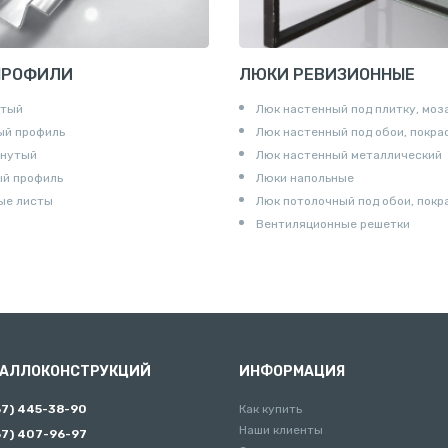
ПРОФИЛИ
ЛЮКИ РЕВИЗИОННЫЕ
утый
Люк настенный под плитку, моз
ый профиль
Люк настенный под обои, покра
гнутый
Люк настенный металлический
ый профиль
Люки напольные
ые листы
Люк потолочный под обои, покр
Вентиляционные решетки
ТАЛЛОКОНСТРУКЦИЙ
ИНФОРМАЦИЯ
67) 445-38-90
Как купить
Наши клиенты
67) 407-96-97