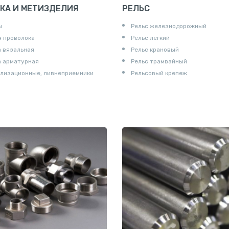
КА И МЕТИЗДЕЛИЯ
РЕЛЬС
ы
Рельс железнодорожный
 проволока
Рельс легкий
 вязальная
Рельс крановый
а арматурная
Рельс трамвайный
лизационные, ливнеприемники
Рельсовый крепеж