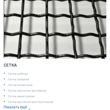
СЕТКА
Сетка рабица
Сетка сварная
Сетка кладочная
Сетка просечно вытяжная
Сетка арматурная
Сетка крученая шестиугольная
Показать ещё