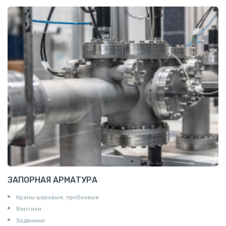
Шина электротехническая
Алюминиевая плита
Z профиль алюминиевый
Т профиль алюминиевый
Пруток квадратный алюминиевый
Полоса алюминиевая
Пруток шестигранный алюминиевый
ЗАПОРНАЯ АРМАТУРА
Краны шаровые, пробковые
Вентили
Задвижки