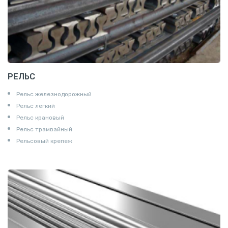
РЕЛЬС
Рельс железнодорожный
Рельс легкий
Рельс крановый
Рельс трамвайный
Рельсовый крепеж