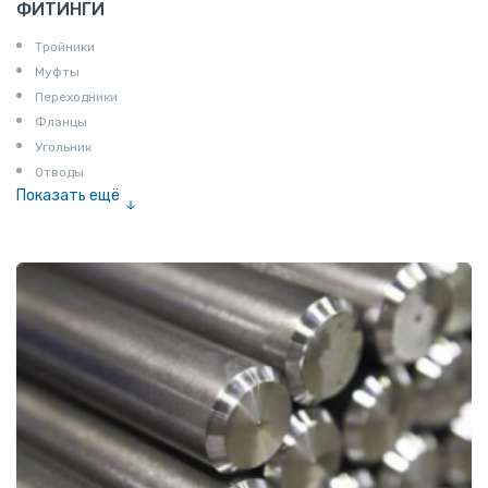
ФИТИНГИ
Тройники
Муфты
Переходники
Фланцы
Угольник
Отводы
Показать ещё
Заглушки
Ниппели
Соединение «американка»
Штуцеры
Сгоны
Удлинители для труб
Крестовины
Контргайки