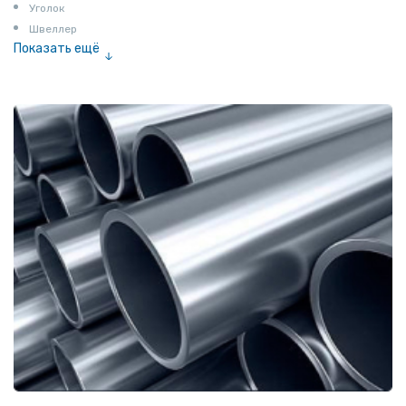
Уголок
Швеллер
Показать ещё
Полоса
Квадрат
Катанка
Шестигранник
Полособульб
Полукруг
Шпунт Ларсена