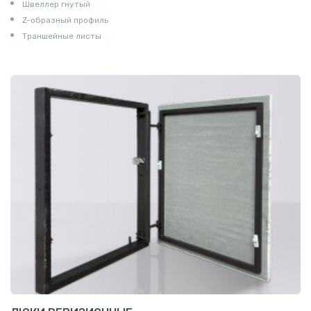
Швеллер гнутый
Z-образный профиль
Траншейные листы