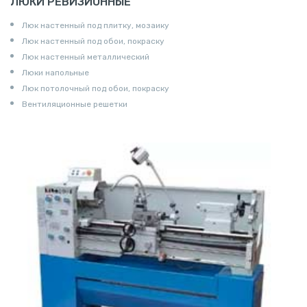
ЛЮКИ РЕВИЗИОННЫЕ
Люк настенный под плитку, мозаику
Люк настенный под обои, покраску
Люк настенный металлический
Люки напольные
Люк потолочный под обои, покраску
Вентиляционные решетки