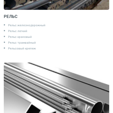
РЕЛЬС
Рельс железнодорожный
Рельс легкий
Рельс крановый
Рельс трамвайный
Рельсовый крепеж