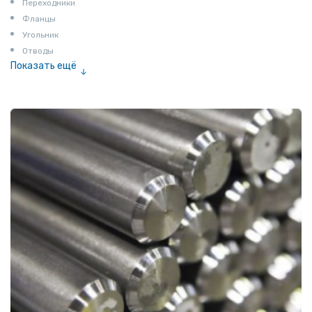
Переходники
Фланцы
Угольник
Отводы
Показать ещё
Заглушки
Ниппели
Соединение «американка»
Штуцеры
Сгоны
Удлинители для труб
Крестовины
Контргайки