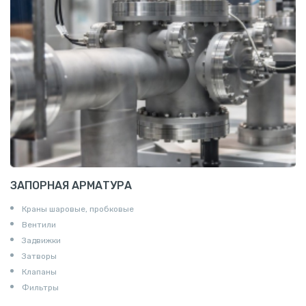
Т профиль алюминиевый
Пруток квадратный алюминиевый
Полоса алюминиевая
Пруток шестигранный алюминиевый
ЗАПОРНАЯ АРМАТУРА
Краны шаровые, пробковые
Вентили
Задвижки
Затворы
Клапаны
Фильтры