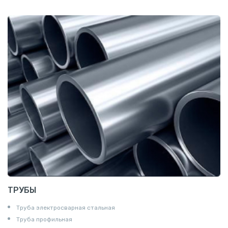
Квадрат
Катанка
Шестигранник
Полособульб
Полукруг
Шпунт Ларсена
ТРУБЫ
Труба электросварная стальная
Труба профильная