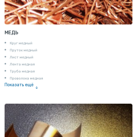
МЕДЬ
Круг медный
Пруток медный
Лист медный
Лента медная
Труба медная
Проволока медная
Показать ещё
Шина медная