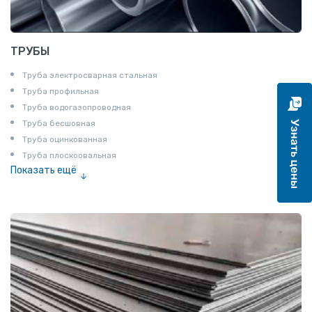
ТРУБЫ
Труба электросварная стальная
Труба профильная
Труба водогазопроводная
Труба бесшовная
Труба оцинкованная
Труба плоскоовальная
Показать ещё
Труба эмалированная