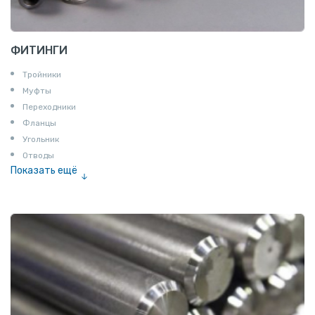
ФИТИНГИ
Тройники
Муфты
Переходники
Фланцы
Угольник
Отводы
Показать ещё
Заглушки
Ниппели
Соединение «американка»
Штуцеры
Сгоны
Удлинители для труб
Крестовины
Контргайки