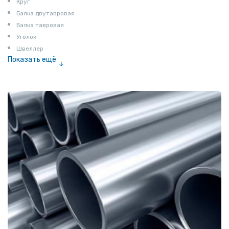
Круг
Балка двутавровая
Балка тавровая
Уголок
Швеллер
Показать ещё
Полоса
Квадрат
Катанка
Шестигранник
Полособульб
Полукруг
Шпунт Ларсена