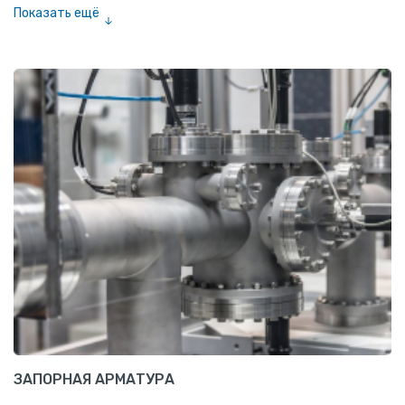
Показать ещё
Лента алюминиевая
Проволока алюминиевая
Шина электротехническая
Алюминиевая плита
Z профиль алюминиевый
Т профиль алюминиевый
Пруток квадратный алюминиевый
Полоса алюминиевая
Пруток шестигранный алюминиевый
ЗАПОРНАЯ АРМАТУРА