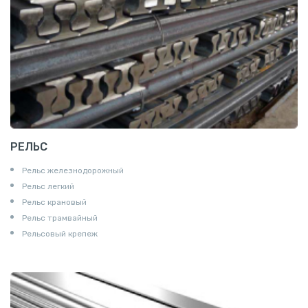
РЕЛЬС
Рельс железнодорожный
Рельс легкий
Рельс крановый
Рельс трамвайный
Рельсовый крепеж