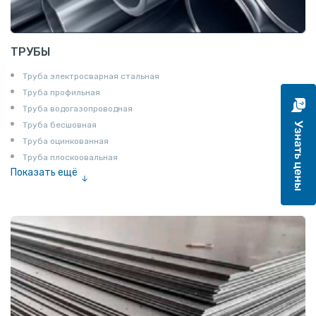
ТРУБЫ
Труба электросварная стальная
Труба профильная
Труба водогазопроводная
Труба бесшовная
Труба оцинкованная
Труба плоскоовальная
Показать ещё
Труба эмалированная