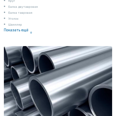
Круг
Балка двутавровая
Балка тавровая
Уголок
Швеллер
Показать ещё
Полоса
Квадрат
Катанка
Шестигранник
Полособульб
Полукруг
Шпунт Ларсена