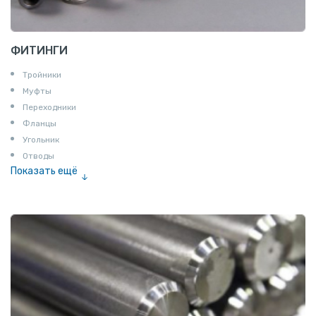
ФИТИНГИ
Тройники
Муфты
Переходники
Фланцы
Угольник
Отводы
Показать ещё
Заглушки
Ниппели
Соединение «американка»
Штуцеры
Сгоны
Удлинители для труб
Крестовины
Контргайки