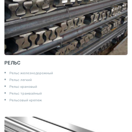
РЕЛЬС
Рельс железнодорожный
Рельс легкий
Рельс крановый
Рельс трамвайный
Рельсовый крепеж