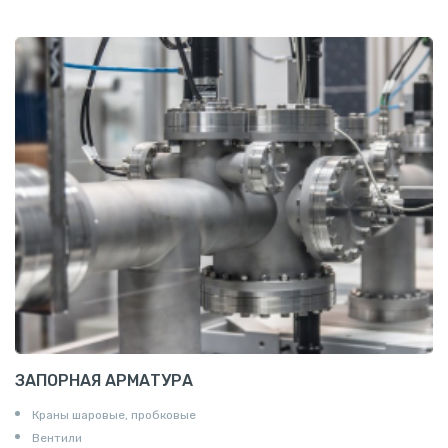
Проволока алюминиевая
Шина электротехническая
Алюминиевая плита
Z профиль алюминиевый
Т профиль алюминиевый
Пруток квадратный алюминиевый
Полоса алюминиевая
Пруток шестигранный алюминиевый
ЗАПОРНАЯ АРМАТУРА
Краны шаровые, пробковые
Вентили