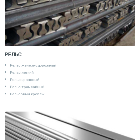
РЕЛЬС
Рельс железнодорожный
Рельс легкий
Рельс крановый
Рельс трамвайный
Рельсовый крепеж