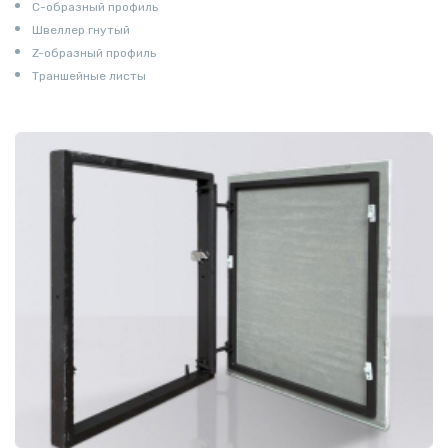
С-образный профиль
Швеллер гнутый
Z-образный профиль
Траншейные листы