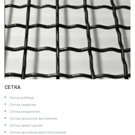
СЕТКА
Сетка рабица
Сетка сварная
Сетка кладочная
Сетка просечно вытяжная
Сетка арматурная
Сетка крученая шестиугольная