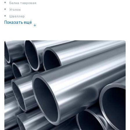
Балка тавровая
Уголок
Швеллер
Показать ещё
Полоса
Квадрат
Катанка
Шестигранник
Полособульб
Полукруг
Шпунт Ларсена