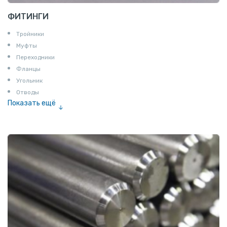
ФИТИНГИ
Тройники
Муфты
Переходники
Фланцы
Угольник
Отводы
Показать ещё
Заглушки
Ниппели
Соединение «американка»
Штуцеры
Сгоны
Удлинители для труб
Крестовины
Контргайки