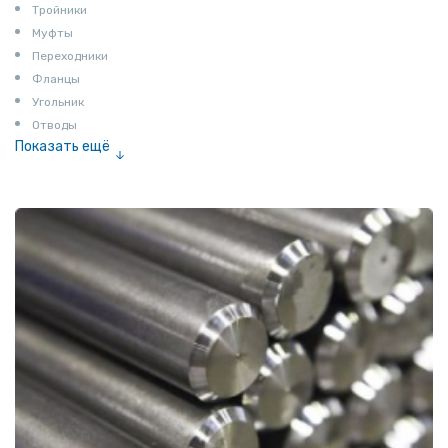
Тройники
Муфты
Переходники
Фланцы
Угольник
Отводы
Показать ещё
Заглушки
Ниппели
Соединение «американка»
Штуцеры
Сгоны
Удлинители для труб
Крестовины
Контргайки