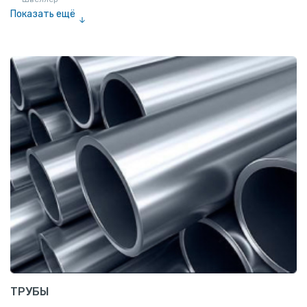
Показать ещё
Полоса
Квадрат
Катанка
Шестигранник
Полособульб
Полукруг
Шпунт Ларсена
ТРУБЫ