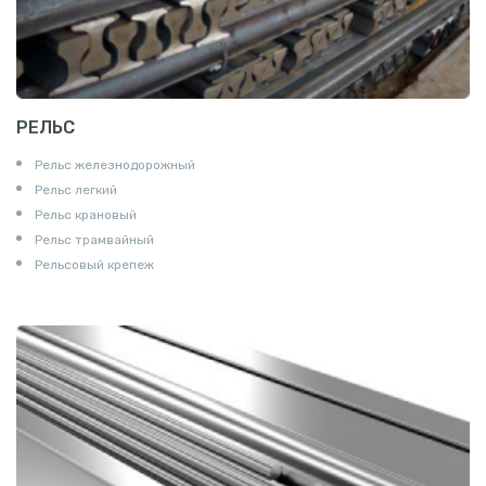
РЕЛЬС
Рельс железнодорожный
Рельс легкий
Рельс крановый
Рельс трамвайный
Рельсовый крепеж