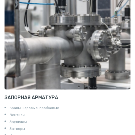
Алюминиевая плита
Z профиль алюминиевый
Т профиль алюминиевый
Пруток квадратный алюминиевый
Полоса алюминиевая
Пруток шестигранный алюминиевый
ЗАПОРНАЯ АРМАТУРА
Краны шаровые, пробковые
Вентили
Задвижки
Затворы